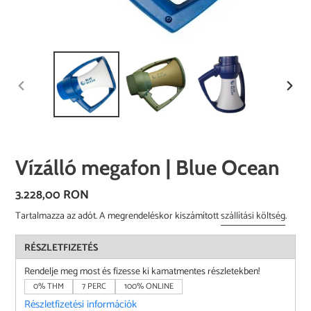
ELŐZŐ
KÖVE
DIA
DIA
Vízálló megafon | Blue Ocean
Normál
3.228,00 RON
ár
Tartalmazza az adót. A megrendeléskor kiszámított
szállítási költség
.
RÉSZLETFIZETÉS
Rendelje meg most és fizesse ki kamatmentes részletekben!
0% THM
7 PERC
100% ONLINE
Részletfizetési információk