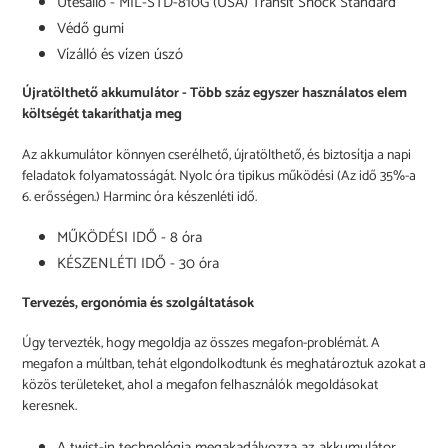
Ütésálló - MIL-STD-810G (USA) Transit Shock Standard
Védő gumi
Vízálló és vízen úszó
Újratölthető akkumulátor - Több száz egyszer használatos elem
költségét takaríthatja meg
Az akkumulátor könnyen cserélhető, újratölthető, és biztosítja a napi
feladatok folyamatosságát. Nyolc óra tipikus működési (Az idő 35%-a
6. erősségen.) Harminc óra készenléti idő.
MŰKÖDÉSI IDŐ - 8 óra
KÉSZENLÉTI IDŐ - 30 óra
Tervezés, ergonómia és szolgáltatások
Úgy tervezték, hogy megoldja az összes megafon-problémát. A
megafon a múltban, tehát elgondolkodtunk és meghatároztuk azokat a
közös területeket, ahol a megafon felhasználók megoldásokat
keresnek.
A twist-in technológia megakadályozza az akkumulátor