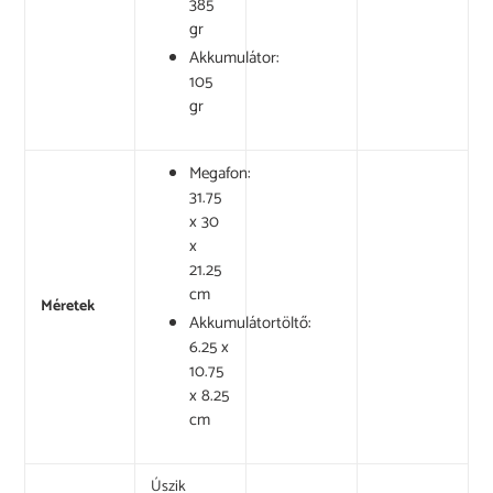
385
gr
Akkumulátor:
105
gr
Megafon:
31.75
x 30
x
21.25
cm
Méretek
Akkumulátortöltő:
6.25 x
10.75
x 8.25
cm
Úszik