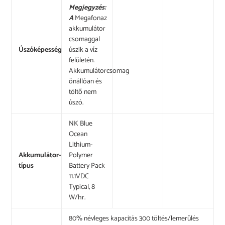
Megjegyzés:
A
Megafonaz
akkumulátor
csomaggal
Úszóképesség
úszik a víz
felületén.
Akkumulátorcsomag
önállóan és
töltő nem
úszó.
NK Blue
Ocean
Lithium-
Akkumulátor-
Polymer
típus
Battery Pack
11.1VDC
Typical, 8
W/hr.
80% névleges kapacitás 300 töltés/lemerülés