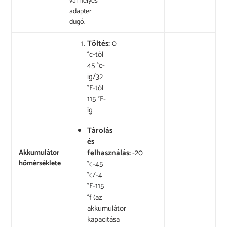
val helyes
adapter
dugó.
Töltés:
0
°c-tól
45 °c-
ig/32
°F-tól
115 °F-
ig
Tárolás
és
felhasználás:
-20
Akkumulátor
°c-45
hőmérséklete
°c/-4
°F-115
°f (az
akkumulátor
kapacitása