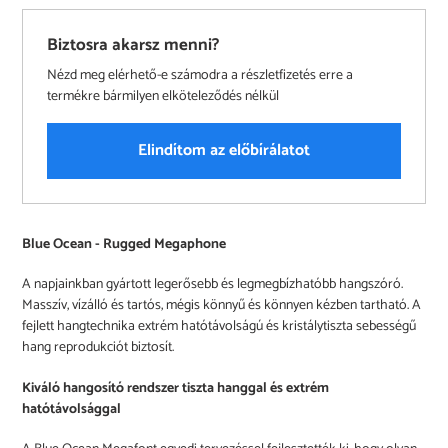
Biztosra akarsz menni?
Nézd meg elérhető-e számodra a részletfizetés erre a
termékre bármilyen elköteleződés nélkül
Elindítom az előbírálatot
A
Blue Ocean - Rugged Megaphone
termék
felvéve
A napjainkban gyártott legerősebb és legmegbízhatóbb hangszóró.
a
Masszív, vízálló és tartós, mégis könnyű és könnyen kézben tartható. A
kosárba
fejlett hangtechnika extrém hatótávolságú és kristálytiszta sebességű
hang reprodukciót biztosít.
Kiváló hangosító rendszer tiszta hanggal és extrém
hatótávolsággal