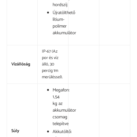
hordszíj
Újratölthető
lítium-
polimer
akkumulátor
IP-67 (Az
por és víz
Vízállóság
álló, 30
percig 1m
merüléssel).
Megafon:
1,54
kg az
akkumulátor
csomag
telepítve
Súly
Akkutöltő: