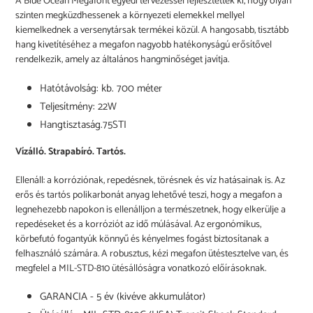
A Blue Ocean Megafont egyedi tervezéssel fejlesztették ki, hogy olyan
szinten megküzdhessenek a környezeti elemekkel mellyel
kiemelkednek a versenytársak termékei közül. A hangosabb, tisztább
hang kivetítéséhez a megafon nagyobb hatékonyságú erősítővel
rendelkezik, amely az általános hangminőséget javítja.
Hatótávolság: kb. 700 méter
Teljesítmény: 22W
Hangtisztaság.75STI
Vízálló. Strapabíró. Tartós.
Ellenáll: a korróziónak, repedésnek, törésnek és víz hatásainak is. Az
erős és tartós polikarbonát anyag lehetővé teszi, hogy a megafon a
legnehezebb napokon is ellenálljon a természetnek, hogy elkerülje a
repedéseket és a korróziót az idő múlásával. Az ergonómikus,
körbefutó fogantyúk könnyű és kényelmes fogást biztosítanak a
felhasználó számára. A robusztus, kézi megafon ütéstesztelve van, és
megfelel a MIL-STD-810 ütésállóságra vonatkozó előírásoknak.
GARANCIA - 5 év (kivéve akkumulátor)