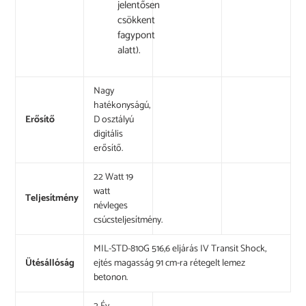
jelentősen
csökkent
fagypont
alatt).
Nagy
hatékonyságú,
Erősítő
D osztályú
digitális
erősítő.
22 Watt 19
watt
Teljesítmény
névleges
csúcsteljesítmény.
MIL-STD-810G 516,6 eljárás IV Transit Shock,
Ütésállóság
ejtés magasság 91 cm-ra rétegelt lemez
betonon.