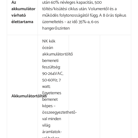
Az
után 60% névleges kapacitás, 500
akkumulátor
töltés/kisütési ciklus után. Volumentől és a
várható
működés folytonosságától függ. A 8 órás tipikus
élettartama
üzemeltetés – az idő 35%-a, 6-os
hangerőszinten
NK kék
óceán
akkumulátortöltő
bemeneti
feszültség:
90-264VAC,
50-60Hz, 7
watt;
Egyetemes
Akkumulátortöltés
bemenet
képes –
összeegyeztethető-
val minden
világ
áramlatok-