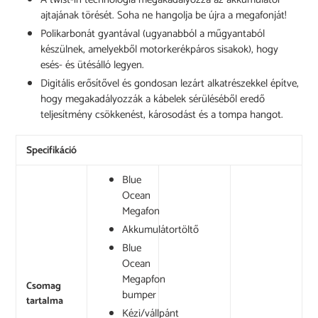
ajtajának törését. Soha ne hangolja be újra a megafonját!
Polikarbonát gyantával (ugyanabból a műgyantaból
készülnek, amelyekből motorkerékpáros sisakok), hogy
esés- és ütésálló legyen.
Digitális erősítővel és gondosan lezárt alkatrészekkel építve,
hogy megakadályozzák a kábelek sérüléséből eredő
teljesítmény csökkenést, károsodást és a tompa hangot.
Specifikáció
Blue
Ocean
Megafon
Akkumulátortöltő
Blue
Ocean
Megapfon
Csomag
bumper
tartalma
Kézi/vállpánt