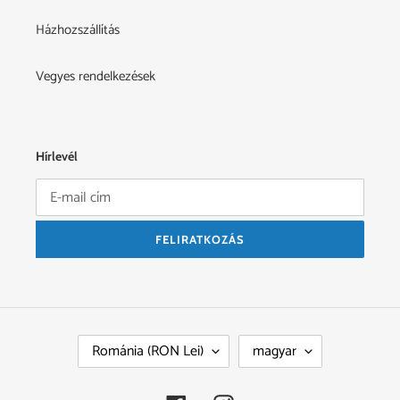
Házhozszállítás
Vegyes rendelkezések
Hírlevél
FELIRATKOZÁS
O
N
Románia (RON Lei)
magyar
R
Y
S
E
Z
L