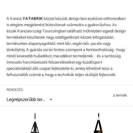
A francia
YA’FABRIK
kézzel készült, design box eszközei otthonodban
is elegáns megjelenést biztosítanak számodra a gyakorláshoz. Az
észak-franciaországi Tourcoingban található műhelyben egyedi design
termékeket készítenek nagy odafigyeléssel: kézzel; kifogástalan,
természetes alapanyagokból, mint bőr, vegán bőr, parafa vagy
tönkölyhéj. A gyártás során fontos szempont a fenntarthatóság - hogy
minél kevesebb hulladékot, maradékot termeljenek - és a tartósság.
Innovatív harcművészeti felszereléseiket egy küzdősport-
specialistákból álló csapat fejlesztette ki, amely lehetővé teszi a
felhasználók számára, hogy a technikák teljes skáláját fejlesszék.
RENDEZÉS:
5 termék
YA'Fight
YA'Fight
függő
függő
boxzsák
boxzsák