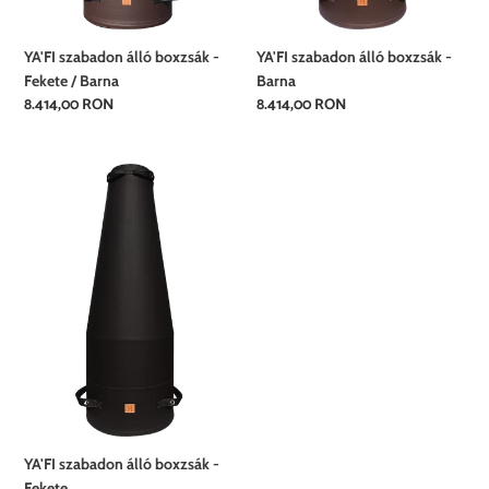
YA'FI szabadon álló boxzsák -
YA'FI szabadon álló boxzsák -
Fekete / Barna
Barna
Normál
8.414,00 RON
Normál
8.414,00 RON
ár
ár
YA'FI
szabadon
álló
boxzsák
-
Fekete
YA'FI szabadon álló boxzsák -
Fekete