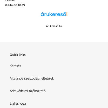
Normál
8.414,00 RON
ár
Árukereső.hu
Quick links
Keresés
Általános szerződési feltételek
Adatvédelmi tájékoztató
Elállás joga