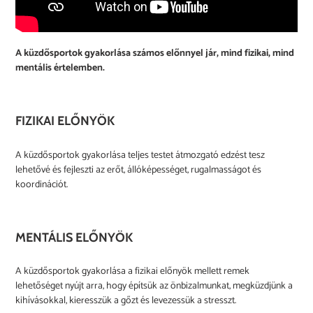
:
A küzdősportok gyakorlása számos előnnyel jár, mind fizikai, mind
mentális értelemben.
FIZIKAI ELŐNYÖK
A küzdősportok gyakorlása teljes testet átmozgató edzést tesz
lehetővé és fejleszti az erőt, állóképességet, rugalmasságot és
koordinációt.
MENTÁLIS ELŐNYÖK
A küzdősportok gyakorlása a fizikai előnyök mellett remek
lehetőséget nyújt arra, hogy építsük az önbizalmunkat, megküzdjünk a
kihívásokkal, kieresszük a gőzt és levezessük a stresszt.