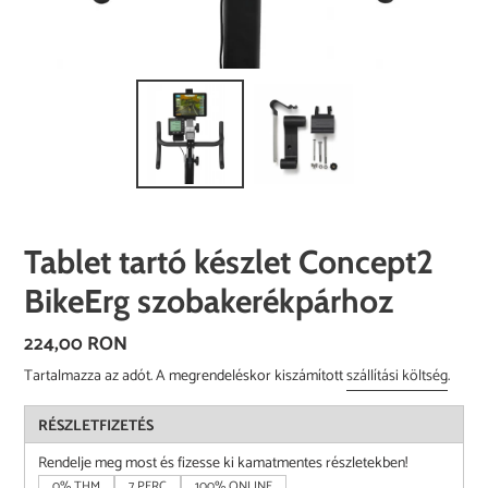
Tablet tartó készlet Concept2
BikeErg szobakerékpárhoz
Normál
224,00 RON
ár
Tartalmazza az adót. A megrendeléskor kiszámított
szállítási költség
.
RÉSZLETFIZETÉS
Rendelje meg most és fizesse ki kamatmentes részletekben!
0% THM
7 PERC
100% ONLINE