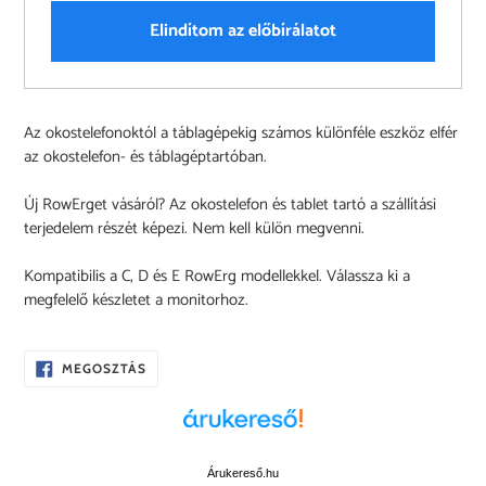
Elindítom az előbírálatot
A
Az okostelefonoktól a táblagépekig számos különféle eszköz elfér
termék
az okostelefon- és táblagéptartóban.
felvéve
a
Új RowErget vásáról? Az okostelefon és tablet tartó a szállítási
kosárba
terjedelem részét képezi. Nem kell külön megvenni.
Kompatibilis a C, D és E RowErg modellekkel. Válassza ki a
megfelelő készletet a monitorhoz.
OSZD
MEGOSZTÁS
MEG
A
FACEBOOKON
Árukereső.hu