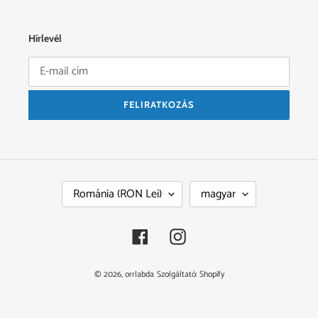
Hírlevél
FELIRATKOZÁS
O
N
Románia (RON Lei)
magyar
R
Y
S
E
Z
L
Facebook
Instagram
Á
V
G
© 2026,
orrlabda
Szolgáltató: Shopify