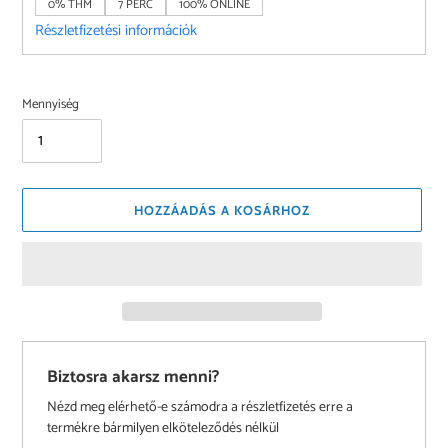
0% THM
7 PERC
100% ONLINE
Részletfizetési információk
Mennyiség
HOZZÁADÁS A KOSÁRHOZ
Biztosra akarsz menni?
Nézd meg elérhető-e számodra a részletfizetés erre a
termékre bármilyen elköteleződés nélkül