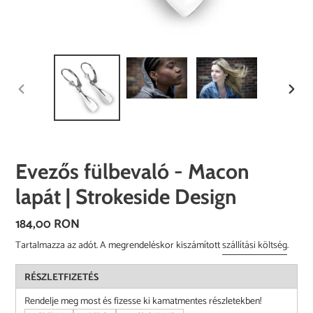
ELŐZŐ
KÖVE
DIA
DIA
Evezős fülbevaló - Macon
lapát | Strokeside Design
Normál
184,00 RON
ár
Tartalmazza az adót. A megrendeléskor kiszámított
szállítási költség
.
RÉSZLETFIZETÉS
Rendelje meg most és fizesse ki kamatmentes részletekben!