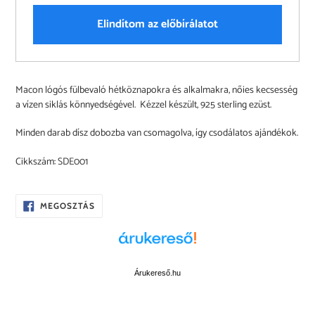
Elindítom az előbírálatot
A
Macon lógós fülbevaló hétköznapokra és alkalmakra, nőies kecsesség
termék
a vízen siklás könnyedségével. Kézzel készült, 925 sterling ezüst.
felvéve
a
Minden darab dísz dobozba van csomagolva, így csodálatos ajándékok.
kosárba
Cikkszám: SDE001
OSZD
MEGOSZTÁS
MEG
A
FACEBOOKON
Árukereső.hu