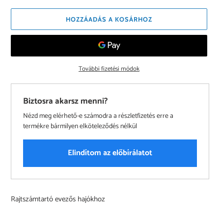
HOZZÁADÁS A KOSÁRHOZ
További fizetési módok
Biztosra akarsz menni?
Nézd meg elérhető-e számodra a részletfizetés erre a
termékre bármilyen elköteleződés nélkül
Elindítom az előbírálatot
A
Rajtszámtartó evezős hajókhoz
termék
felvéve