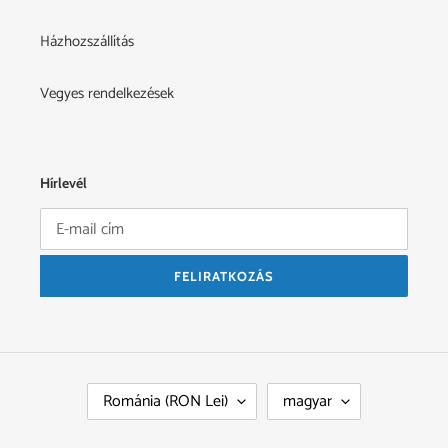
Házhozszállítás
Vegyes rendelkezések
Hírlevél
FELIRATKOZÁS
O
N
Románia (RON Lei)
magyar
R
Y
S
E