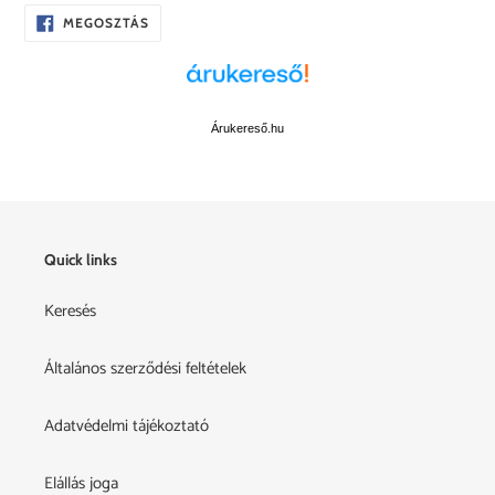
a
OSZD
MEGOSZTÁS
kosárba
MEG
A
FACEBOOKON
Árukereső.hu
Quick links
Keresés
Általános szerződési feltételek
Adatvédelmi tájékoztató
Elállás joga