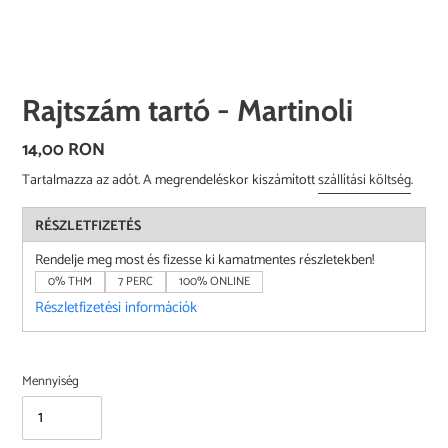
Rajtszám tartó - Martinoli
Normál
14,00 RON
ár
Tartalmazza az adót. A megrendeléskor kiszámított
szállítási költség
.
RÉSZLETFIZETÉS
Rendelje meg most és fizesse ki kamatmentes részletekben!
0% THM
7 PERC
100% ONLINE
Részletfizetési információk
Mennyiség