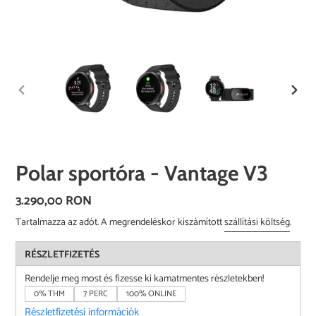
ELŐZŐ
KÖVE
DIA
DIA
Polar sportóra - Vantage V3
Normál
3.290,00 RON
ár
Tartalmazza az adót. A megrendeléskor kiszámított
szállítási költség
.
RÉSZLETFIZETÉS
Rendelje meg most és fizesse ki kamatmentes részletekben!
0% THM
7 PERC
100% ONLINE
Részletfizetési információk