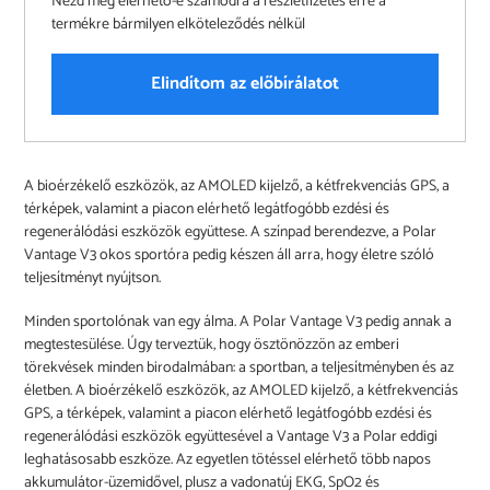
Nézd meg elérhető-e számodra a részletfizetés erre a
termékre bármilyen elköteleződés nélkül
Elindítom az előbírálatot
A
A bioérzékelő eszközök, az AMOLED kijelző, a kétfrekvenciás GPS, a
termék
térképek, valamint a piacon elérhető legátfogóbb ezdési és
felvéve
regenerálódási eszközök együttese. A színpad berendezve, a Polar
a
Vantage V3 okos sportóra pedig készen áll arra, hogy életre szóló
kosárba
teljesítményt nyújtson.
Minden sportolónak van egy álma. A Polar Vantage V3 pedig annak a
megtestesülése. Úgy terveztük, hogy ösztönözzön az emberi
törekvések minden birodalmában: a sportban, a teljesítményben és az
életben. A bioérzékelő eszközök, az AMOLED kijelző, a kétfrekvenciás
GPS, a térképek, valamint a piacon elérhető legátfogóbb ezdési és
regenerálódási eszközök együttesével a Vantage V3 a Polar eddigi
leghatásosabb eszköze. Az egyetlen tötéssel elérhető több napos
akkumulátor-üzemidővel, plusz a vadonatúj EKG, SpO2 és