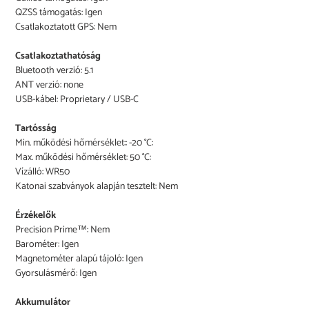
QZSS támogatás: Igen
Csatlakoztatott GPS: Nem
Csatlakoztathatóság
Bluetooth verzió: 5.1
ANT verzió: none
USB-kábel: Proprietary / USB-C
Tartósság
Min. működési hőmérséklet:: -20 °C:
Max. működési hőmérséklet: 50 °C:
Vízálló: WR50
Katonai szabványok alapján tesztelt: Nem
Érzékelők
Precision Prime™: Nem
Barométer: Igen
Magnetométer alapú tájoló: Igen
Gyorsulásmérő: Igen
Akkumulátor