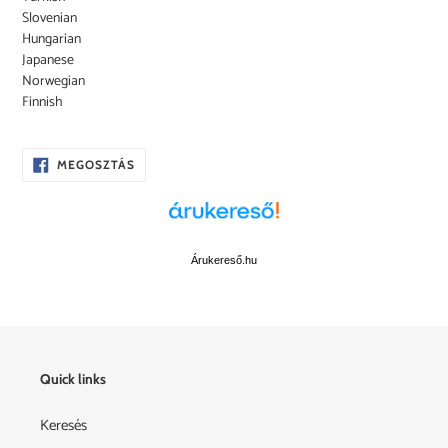
Slovenian
Hungarian
Japanese
Norwegian
Finnish
OSZD
MEGOSZTÁS
MEG
A
FACEBOOKON
Árukereső.hu
Quick links
Keresés