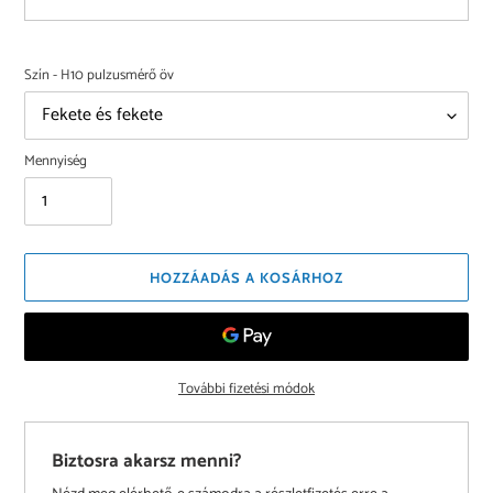
Szín - H10 pulzusmérő öv
Mennyiség
HOZZÁADÁS A KOSÁRHOZ
További fizetési módok
Biztosra akarsz menni?