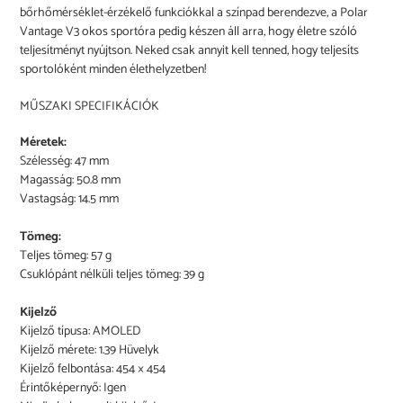
bőrhőmérséklet-érzékelő funkciókkal a színpad berendezve, a Polar
Vantage V3 okos sportóra pedig készen áll arra, hogy életre szóló
teljesítményt nyújtson. Neked csak annyit kell tenned, hogy teljesíts
sportolóként minden élethelyzetben!
MŰSZAKI SPECIFIKÁCIÓK
Méretek:
Szélesség: 47 mm
Magasság: 50.8 mm
Vastagság: 14.5 mm
Tömeg:
Teljes tömeg: 57 g
Csuklópánt nélküli teljes tömeg: 39 g
Kijelző
Kijelző típusa: AMOLED
Kijelző mérete: 1.39 Hüvelyk
Kijelző felbontása: 454 × 454
Érintőképernyő: Igen