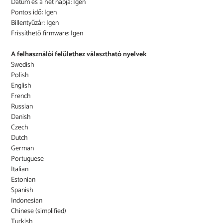
Dátum és a hét napja: Igen
Pontos idő: Igen
Billentyűzár: Igen
Frissíthető firmware: Igen
A felhasználói felülethez választható nyelvek
Swedish
Polish
English
French
Russian
Danish
Czech
Dutch
German
Portuguese
Italian
Estonian
Spanish
Indonesian
Chinese (simplified)
Turkish