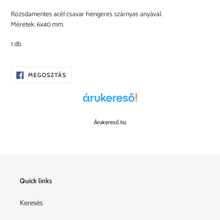
A
Rozsdamentes acél csavar hengeres szárnyas anyával.
termék
Méretek: 6x40 mm.
felvéve
a
1 db
kosárba
OSZD
MEGOSZTÁS
MEG
A
FACEBOOKON
Árukereső.hu
Quick links
Keresés