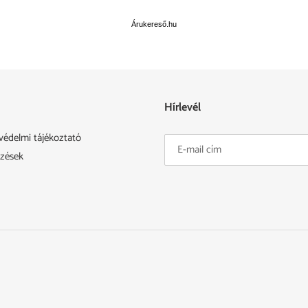
Árukereső.hu
Hírlevél
védelmi tájékoztató
ezések