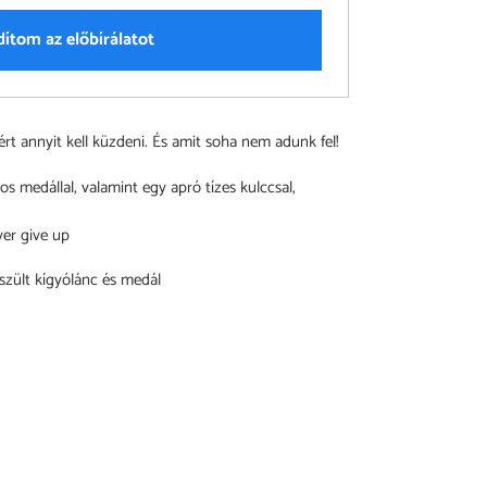
dítom az előbírálatot
iért annyit kell küzdeni. És amit soha nem adunk fel!
os medállal, valamint egy apró tízes kulccsal,
ver give up
zült kígyólánc és medál