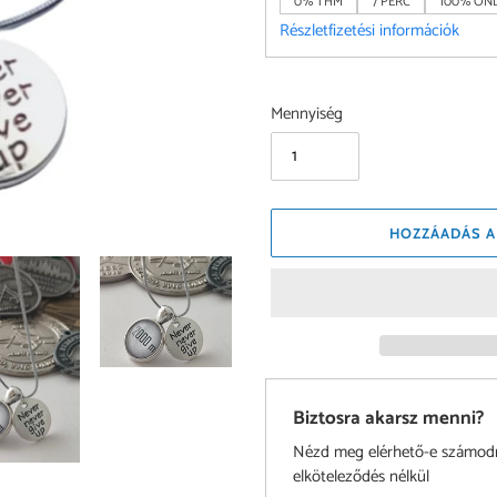
0% THM
7 PERC
100% ONL
Részletfizetési információk
Mennyiség
HOZZÁADÁS A
Biztosra akarsz menni?
Nézd meg elérhető-e számodra 
elköteleződés nélkül