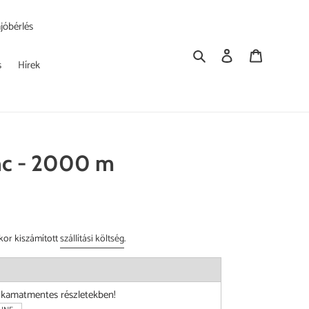
jóbérlés
Keresés
Bejelentkezés
Kosár
s
Hírek
nc - 2000 m
kor kiszámított
szállítási költség
.
i kamatmentes részletekben!