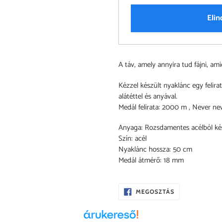
Elin
A
A táv, amely annyira tud fájni, am
termék
felvéve
Kézzel készült nyaklánc egy felirat
a
alátéttel és anyával.
kosárba
Medál felirata: 2000 m , Never ne
Anyaga: Rozsdamentes acélból kés
Szín: acél
Nyaklánc hossza: 50 cm
Medál átmérő: 18 mm
OSZD
MEGOSZTÁS
MEG
A
FACEBOOKON