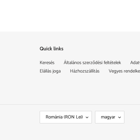
Quick links
Keresés
Általános szerződési feltételek
Adat
Elállás joga
Házhozszállítás
Vegyes rendelk
O
N
Románia (RON Lei)
magyar
R
Y
S
E
Z
L
Á
V