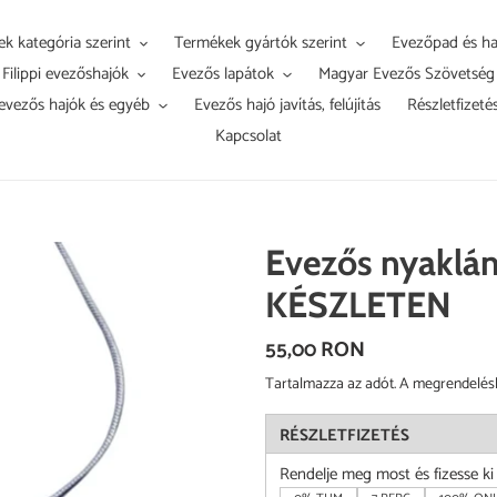
k kategória szerint
Termékek gyártók szerint
Evezőpad és ha
Filippi evezőshajók
Evezős lapátok
Magyar Evezős Szövetség
evezős hajók és egyéb
Evezős hajó javítás, felújítás
Részletfizeté
Kapcsolat
Evezős nyaklá
KÉSZLETEN
Normál
55,00 RON
ár
Tartalmazza az adót. A megrendelés
RÉSZLETFIZETÉS
Rendelje meg most és fizesse k