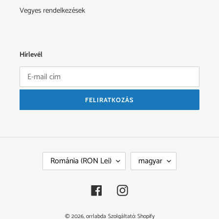
Vegyes rendelkezések
Hírlevél
FELIRATKOZÁS
O
N
Románia (RON Lei)
magyar
R
Y
S
E
Z
L
Facebook
Instagram
Á
V
G
© 2026,
orrlabda
Szolgáltató: Shopify