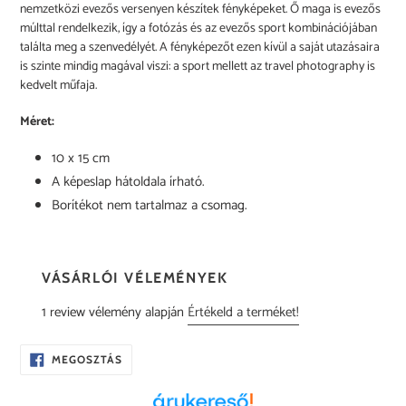
nemzetközi evezős versenyen készítek fényképeket. Ő maga is evezős
múlttal rendelkezik, így a fotózás és az evezős sport kombinációjában
találta meg a szenvedélyét. A fényképezőt ezen kívül a saját utazásaira
is szinte mindig magával viszi: a sport mellett az travel photography is
kedvelt műfaja.
Méret:
10 x 15 cm
A képeslap hátoldala írható.
Borítékot nem tartalmaz a csomag.
VÁSÁRLÓI VÉLEMÉNYEK
1 review vélemény alapján
Értékeld a terméket!
OSZD
MEGOSZTÁS
MEG
A
FACEBOOKON