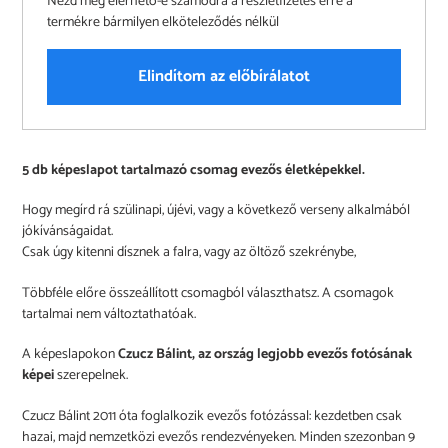
Nézd meg elérhető-e számodra a részletfizetés erre a
termékre bármilyen elköteleződés nélkül
Elindítom az előbírálatot
A
5 db képeslapot tartalmazó csomag evezős életképekkel.
termék
felvéve
Hogy megírd rá szülinapi, újévi, vagy a következő verseny alkalmából
a
jókívánságaidat.
kosárba
Csak úgy kitenni dísznek a falra, vagy az öltöző szekrénybe,
Többféle előre összeállított csomagból választhatsz. A csomagok
tartalmai nem változtathatóak.
A képeslapokon
Czucz Bálint, az ország legjobb evezős fotósának
képei
szerepelnek.
Czucz Bálint 2011 óta foglalkozik evezős fotózással: kezdetben csak
hazai, majd nemzetközi evezős rendezvényeken. Minden szezonban 9