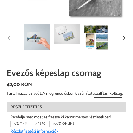
ELŐZŐ
KÖVE
DIA
DIA
Evezős képeslap csomag
Normál
42,00 RON
ár
Tartalmazza az adót. A megrendeléskor kiszámított
szállítási költség
.
RÉSZLETFIZETÉS
Rendelje meg most és fizesse ki kamatmentes részletekben!
0% THM
7 PERC
100% ONLINE
Részletfizetési információk