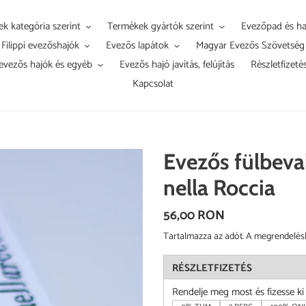
k kategória szerint
Termékek gyártók szerint
Evezőpad és ha
Filippi evezőshajók
Evezős lapátok
Magyar Evezős Szövetség
evezős hajók és egyéb
Evezős hajó javítás, felújítás
Részletfizeté
Kapcsolat
Evezős fülbeval
nella Roccia
Normál
56,00 RON
ár
Tartalmazza az adót. A megrendelés
RÉSZLETFIZETÉS
Rendelje meg most és fizesse k