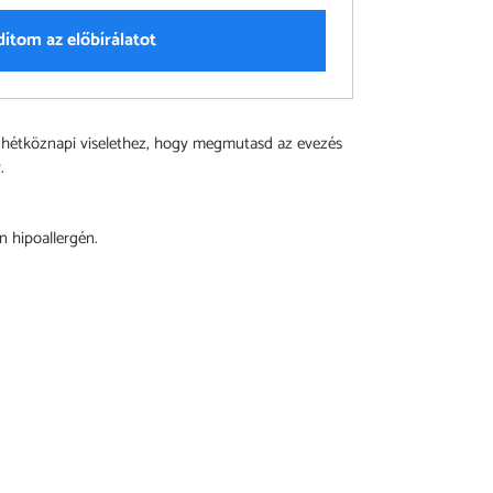
dítom az előbírálatot
 hétköznapi viselethez, hogy megmutasd az evezés
.
n hipoallergén.