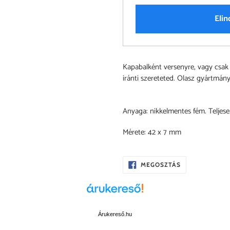
Elin
A
Kapabalként versenyre, vagy csak
termék
iránti szereteted. Olasz gyártmány
felvéve
a
kosárba
Anyaga: nikkelmentes fém. Teljese
Mérete: 42 x 7 mm
OSZD
MEGOSZTÁS
MEG
A
FACEBOOKON
Árukereső.hu