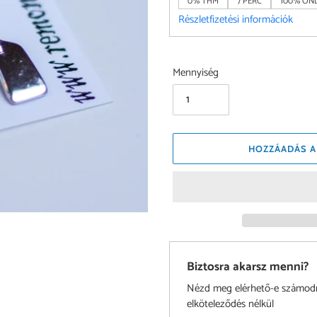
0% THM
7 PERC
100% ONL
Részletfizetési információk
Mennyiség
HOZZÁADÁS A
Biztosra akarsz menni?
Nézd meg elérhető-e számodra 
elköteleződés nélkül