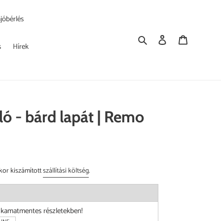
jóbérlés
Keresés
Bejelentkezés
Kosár
s
Hírek
ó - bárd lapát | Remo
kor kiszámított
szállítási költség
.
i kamatmentes részletekben!