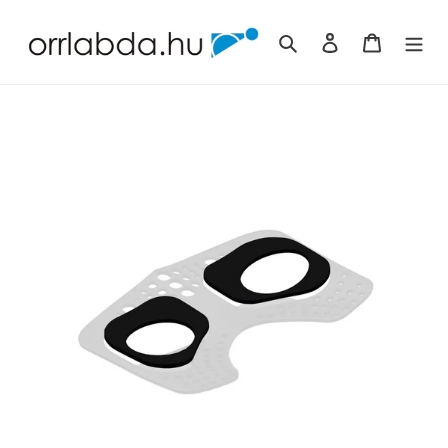
Ugrás
a
Keresés
Bejelentkezés
Kosár
tartalomhoz