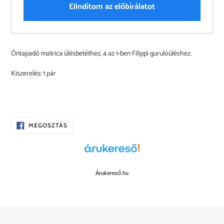
Elindítom az előbírálatot
A
Öntapadó matrica ülésbetéthez, 4 az 1-ben Filippi gurulóüléshez.
termék
felvéve
Kiszerelés: 1 pár
a
kosárba
OSZD
MEGOSZTÁS
MEG
A
FACEBOOKON
Árukereső.hu