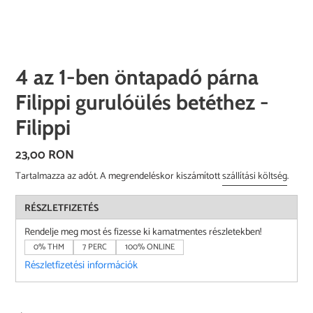
4 az 1-ben öntapadó párna
Filippi gurulóülés betéthez -
Filippi
Normál
23,00 RON
ár
Tartalmazza az adót. A megrendeléskor kiszámított
szállítási költség
.
RÉSZLETFIZETÉS
Rendelje meg most és fizesse ki kamatmentes részletekben!
0% THM
7 PERC
100% ONLINE
Részletfizetési információk