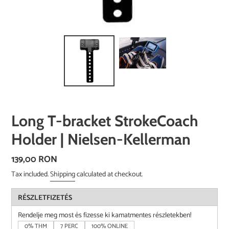
Long T-bracket StrokeCoach
Holder | Nielsen-Kellerman
Regular
139,00 RON
price
Tax included.
Shipping
calculated at checkout.
RÉSZLETFIZETÉS
Rendelje meg most és fizesse ki kamatmentes részletekben!
0% THM
7 PERC
100% ONLINE