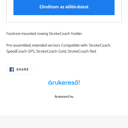
Elindítom az előbírálatot
Adding
Footrest-mounted rowing StrokeCoach holder.
product
to
Pre-assembled, extended version. Compatible with: StrokeCoach,
your
SpeedCoach GPS, StrokeCoach Gold, StrokeCoach Red
cart
SHARE
SHARE
ON
FACEBOOK
Árukereső.hu