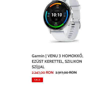
VENU
3
HOMOKKŐ,
EZÜST
KERETTEL,
SZILIKON
SZÍJJAL
Garmin | VENU 3 HOMOKKŐ,
EZÜST KERETTEL, SZILIKON
SZÍJJAL
Sale
2.247,00 RON
Regular
2.317,00 RON
price
price
SALE