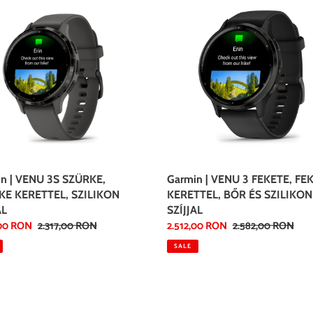
|
VENU
3
E,
FEKETE,
KE
FEKETE
TEL,
KERETTEL,
KON
BŐR
L
ÉS
SZILIKON
SZÍJJAL
n | VENU 3S SZÜRKE,
Garmin | VENU 3 FEKETE, FE
KE KERETTEL, SZILIKON
KERETTEL, BŐR ÉS SZILIKON
AL
SZÍJJAL
,00 RON
Regular
2.317,00 RON
Sale
2.512,00 RON
Regular
2.582,00 RON
price
price
price
SALE