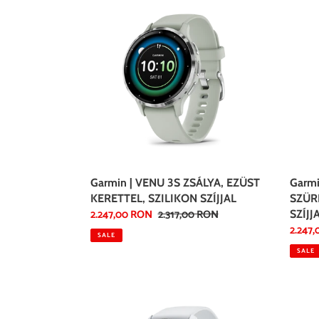
|
|
VENU
VENU
3S
3S
ZSÁLYA,
SZÜRK
EZÜST
SZÜR
KERETTEL,
KERET
SZILIKON
SZILI
SZÍJJAL
SZÍJJA
Garmin | VENU 3S ZSÁLYA, EZÜST
Garmi
KERETTEL, SZILIKON SZÍJJAL
SZÜR
Sale
2.247,00 RON
Regular
2.317,00 RON
SZÍJJ
price
price
Sale
2.247
SALE
price
SALE
Garmin
|