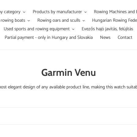
by category
Products by manufacturer
Rowing Machines and b
i rowing boats
Rowing oars and sculls
Hungarian Rowing Fede
Used sports and rowing equipment
Evezős hajó javítás, felújítás
Partial payment - only in Hungary and Slovakia
News
Contact
C
Garmin Venu
o
st elegant design of any available product line, making this watch suita
l
l
e
c