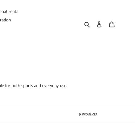
oat rental
ration
Search
Log in
Cart
ble for both sports and everyday use.
9 products