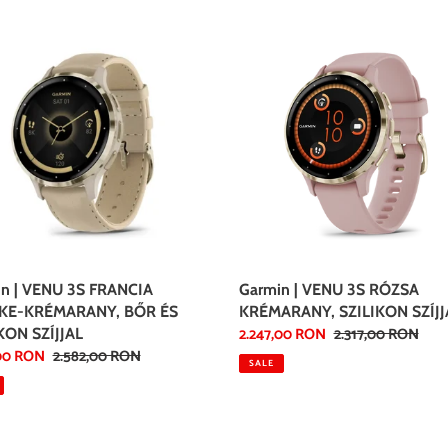
t
n
Garmin
|
i
VENU
o
3S
IA
RÓZSA
n
E-
KRÉMARANY,
ARANY,
SZILIKON
:
SZÍJJAL
KON
L
n | VENU 3S FRANCIA
Garmin | VENU 3S RÓZSA
KE-KRÉMARANY, BŐR ÉS
KRÉMARANY, SZILIKON SZÍJJ
Sale
2.247,00 RON
Regular
2.317,00 RON
KON SZÍJJAL
,00 RON
Regular
2.582,00 RON
price
price
SALE
price
n
Garmin