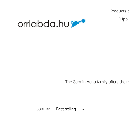
Skip
to
Products 
content
Filipp
The Garmin Venu family offers the mo
SORT BY