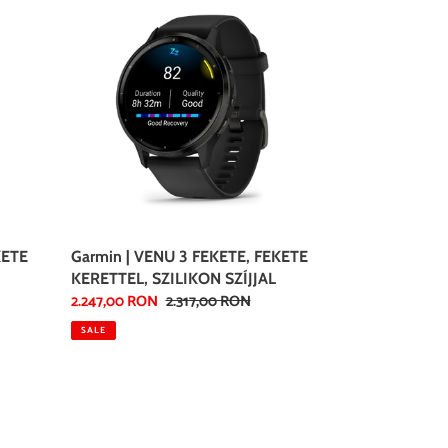
|
VENU
3
FEKETE,
FEKETE
KERETTEL,
SZILIKON
SZÍJJAL
KETE
Garmin | VENU 3 FEKETE, FEKETE
KERETTEL, SZILIKON SZÍJJAL
Sale
2.247,00 RON
Regular
2.317,00 RON
price
price
SALE