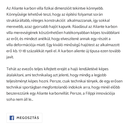
Az Aliante karbon villa fizikai dimenzióit tekintve könnyebb.
Könnyűsége lehetővé teszi, hogy az építési folyamat során
struktúráltabb, réteges konstrukciót alkalmazzanak, így sokkal
merevebb, azaz gyorsabb hajót kapunk. Ráadásul az Aliante karbon
villa merevségének köszönhetően hatékonyabban képes továbbítani
az erőt, és mindezt anélkül, hogy elveszítené annak egy részét a
villa deformációja miatt. Egy kiváló minőségű hajótest az alkalmazott
erő kb. 17-18 százalékát nyeli el. A karbon aliente új típusa ezen tovább
javít.
Tehát az evezős teljes kifejtett erejét a hajó lendületévé képes
átalakítani, ami technikailag azt jelenti, hogy mindig a legjobb
teljesítményt képes hozni. Persze, csak technikai tények, de egy erősen
technikai sportágban megfontolandó indokok arra, hogy minél előbb
beszerezzünk egy Aliante karbonvillát. Persze, a Filippi innovációja
soha nem áll le...
OSZD
MEGOSZTÁS
MEG
A
FACEBOOKON