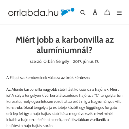
Ugrás
a
Keresés
Bejelentkezés
Kosár
tartalomhoz
Miért jobb a karbonvilla az
alumíniumnál?
szerző: Orbán Gergely
2017. június 13.
A Filippi szakembereinek válasza az örök kérdésre:
Az Aliante karbonvilla nagyobb stabilitást kölcsönöz a hajónak. Miért
is? A súly a tengelyen kívül kerül átvezetésre hajóra, a "C" tengelytartón
keresztül, mely egyenletesen vezeti át az erőt, míg a hagyományos villa
konstrukcióknál tengely alja és teteje között egy függőleges forgató
erő lép fel, így a hajó hajtás stabilitása megnövekszik, mivel minél
inkább a hajó orra felé hat az erő, annál tisztábban viselkedik a
hajótest a hajó hajtás során.