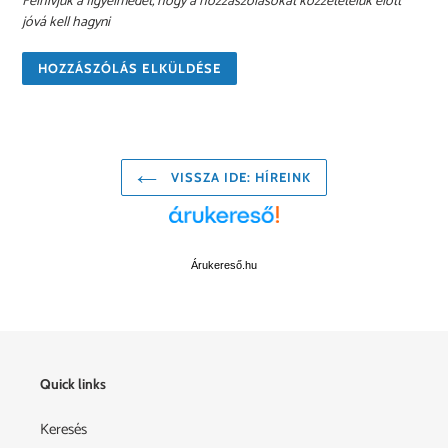
Felhívjuk a figyelmedet, hogy a hozzászólásokat közzétételük előtt
jóvá kell hagyni
VISSZA IDE: HÍREINK
Árukereső.hu
Quick links
Keresés