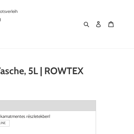
tsverleih
d
Suchen
Einloggen
Warenkorb
Tasche, 5L | ROWTEX
i kamatmentes részletekben!
INE