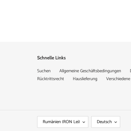
Schnelle Links
Suchen
Allgemeine Geschäftsbedingungen
Rücktrittsrecht
Hauslieferung
Verschieden
L
S
Rumänien (RON Lei)
Deutsch
A
P
N
R