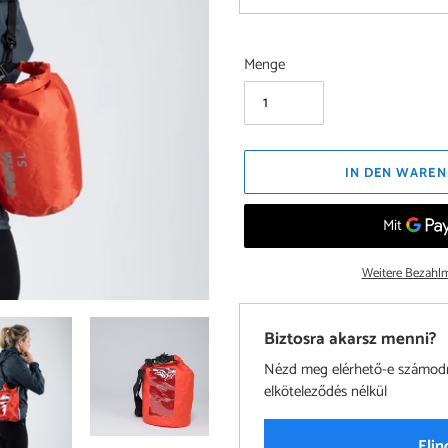
Menge
IN DEN WAREN
Weitere Bezahlm
Biztosra akarsz menni?
Nézd meg elérhető-e számodra 
elköteleződés nélkül
Elin