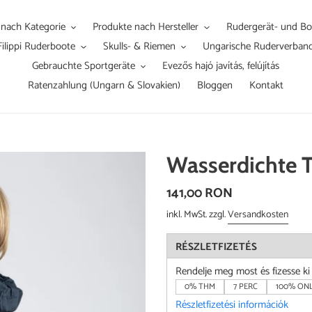
 nach Kategorie
Produkte nach Hersteller
Rudergerät- und Boo
Filippi Ruderboote
Skulls- & Riemen
Ungarische Ruderverban
Gebrauchte Sportgeräte
Evezős hajó javítás, felújítás
Ratenzahlung (Ungarn & Slovakien)
Bloggen
Kontakt
Wasserdichte 
Normaler
141,00 RON
Preis
inkl. MwSt. zzgl.
Versandkosten
RÉSZLETFIZETÉS
Rendelje meg most és fizesse k
0% THM
7 PERC
100% ONL
Részletfizetési információk