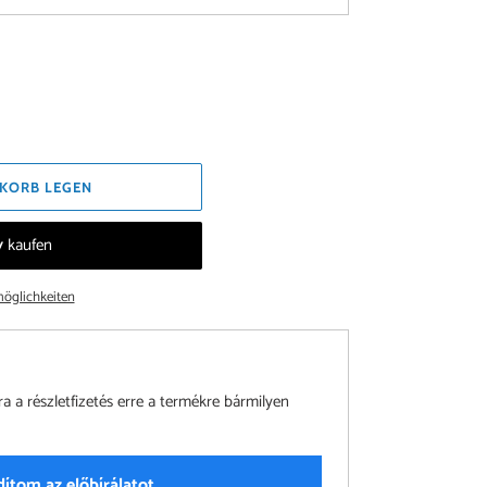
KORB LEGEN
öglichkeiten
a részletfizetés erre a termékre bármilyen
dítom az előbírálatot