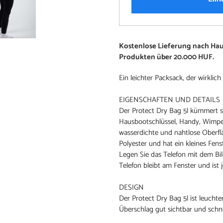
Produkt
Kostenlose Lieferung nach Ha
wird
Produkten über 20.000 HUF.
zum
Warenkorb
Ein leichter Packsack, der wirklich 
hinzugefügt
EIGENSCHAFTEN UND DETAILS
Der Protect Dry Bag 5l kümmert s
Hausbootschlüssel, Handy, Wimper
wasserdichte und nahtlose Oberfl
Polyester und hat ein kleines Fen
Legen Sie das Telefon mit dem Bi
Telefon bleibt am Fenster und ist j
DESIGN
Der Protect Dry Bag 5l ist leucht
Überschlag gut sichtbar und sch