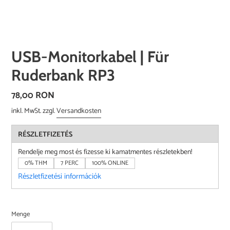
USB-Monitorkabel | Für
Ruderbank RP3
Normaler
78,00 RON
Preis
inkl. MwSt. zzgl.
Versandkosten
RÉSZLETFIZETÉS
Rendelje meg most és fizesse ki kamatmentes részletekben!
0% THM
7 PERC
100% ONLINE
Részletfizetési információk
Menge