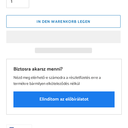
IN DEN WARENKORB LEGEN
Biztosra akarsz menni?
Nézd meg elérhető-e számodra a részletfizetés erre a
termékre bármilyen elköteleződés nélkül
Elindítom az előbírálatot
Produkt
wird