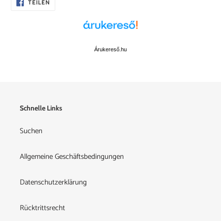
AUF
TEILEN
FACEBOOK
zum
TEILEN
Warenkorb
hinzugefügt
Árukereső.hu
Schnelle Links
Suchen
Allgemeine Geschäftsbedingungen
Datenschutzerklärung
Rücktrittsrecht