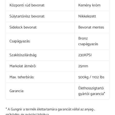
Központi rúd bevonat:
Kemény króm
Súlytartórész bevonat:
Nikkelezett
Sidelock bevonat:
Bevonat mentes
Bronz
Csapágyazás:
csapágyazás
Szakítószilárdság
230KPSI
Markolat átmérő:
25mm
Max. teherbírás:
500kg / 1102 lbs
Élethosszigtartó
Garancia:
gyártói garancia*
* A Gungnir a termék élettartamára garanciát vállal az anyag-,
működés- és gyártási hibákra.