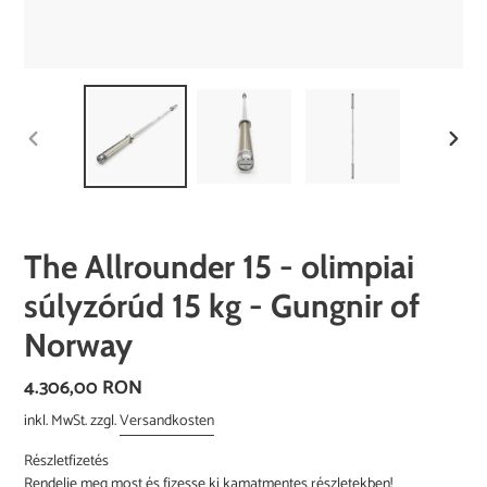
VORHERIGER
NÄCH
SCHIEBER
SCHI
The Allrounder 15 - olimpiai
súlyzórúd 15 kg - Gungnir of
Norway
Normaler
4.306,00 RON
Preis
inkl. MwSt. zzgl.
Versandkosten
Részletfizetés
Rendelje meg most és fizesse ki kamatmentes részletekben!