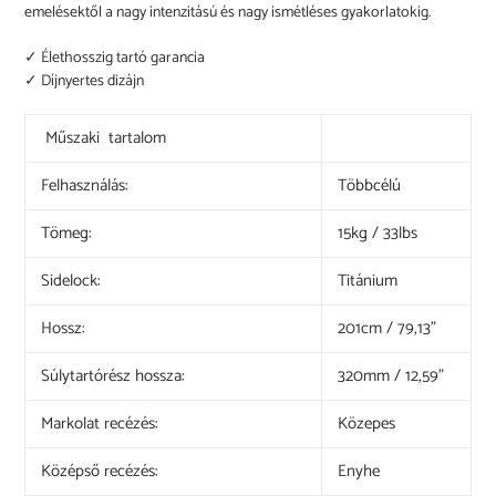
emelésektől a nagy intenzitású és nagy ismétléses gyakorlatokig.
✓ Élethosszig tartó garancia
✓ Díjnyertes dizájn
Műszaki tartalom
Felhasználás:
Többcélú
Tömeg:
15kg / 33lbs
Sidelock:
Titánium
Hossz:
201cm / 79,13"
Súlytartórész hossza:
320mm / 12,59"
Markolat recézés:
Közepes
Középső recézés:
Enyhe