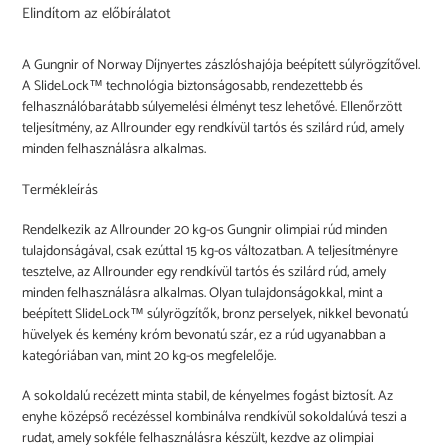
Elindítom az előbírálatot
Produkt
wird
A Gungnir of Norway Díjnyertes zászlóshajója beépített súlyrögzítővel.
zum
A SlideLock™ technológia biztonságosabb, rendezettebb és
Warenkorb
felhasználóbarátabb súlyemelési élményt tesz lehetővé. Ellenőrzött
hinzugefügt
teljesítmény, az Allrounder egy rendkívül tartós és szilárd rúd, amely
minden felhasználásra alkalmas.
Termékleírás
Rendelkezik az Allrounder 20 kg-os Gungnir olimpiai rúd minden
tulajdonságával, csak ezúttal 15 kg-os változatban. A teljesítményre
tesztelve, az Allrounder egy rendkívül tartós és szilárd rúd, amely
minden felhasználásra alkalmas. Olyan tulajdonságokkal, mint a
beépített SlideLock™ súlyrögzítők, bronz perselyek, nikkel bevonatú
hüvelyek és kemény króm bevonatú szár, ez a rúd ugyanabban a
kategóriában van, mint 20 kg-os megfelelője.
A sokoldalú recézett minta stabil, de kényelmes fogást biztosít. Az
enyhe középső recézéssel kombinálva rendkívül sokoldalúvá teszi a
rudat, amely sokféle felhasználásra készült, kezdve az olimpiai