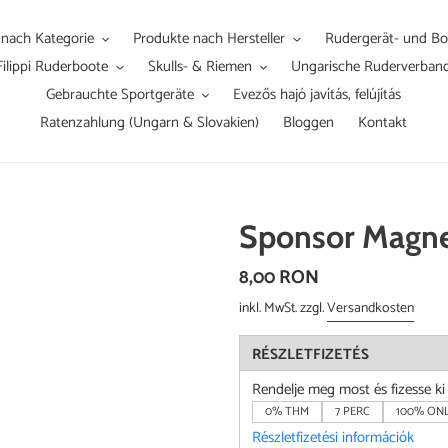
 nach Kategorie
Produkte nach Hersteller
Rudergerät- und Boo
Filippi Ruderboote
Skulls- & Riemen
Ungarische Ruderverban
Gebrauchte Sportgeräte
Evezős hajó javítás, felújítás
Ratenzahlung (Ungarn & Slovakien)
Bloggen
Kontakt
Sponsor Magne
Normaler
8,00 RON
Preis
inkl. MwSt. zzgl.
Versandkosten
RÉSZLETFIZETÉS
Rendelje meg most és fizesse k
0% THM
7 PERC
100% ONL
Részletfizetési információk