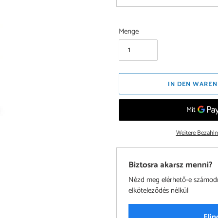
Menge
IN DEN WAREN
Weitere Bezahlm
Biztosra akarsz menni?
Nézd meg elérhető-e számodra 
elköteleződés nélkül
Elin