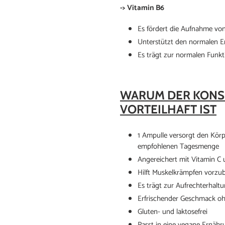
->
Vitamin B6
Es fördert die Aufnahme v
Unterstützt den normalen E
Es trägt zur normalen Funk
WARUM DER KONS
VORTEILHAFT IST
1 Ampulle versorgt den Kör
empfohlenen Tagesmenge
Angereichert mit Vitamin C
Hilft Muskelkrämpfen vorzu
Es trägt zur Aufrechterhaltu
Erfrischender Geschmack oh
Gluten- und laktosefrei
Passt in eine vegane Ernähr