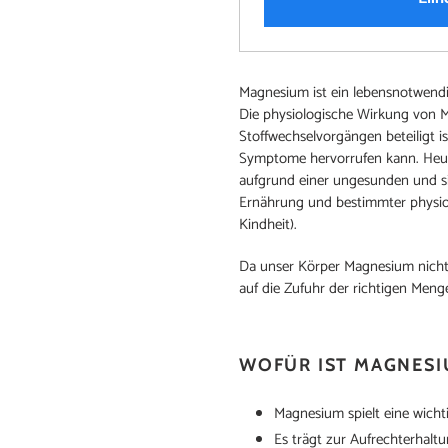
Produkt
Magnesium ist ein lebensnotwendige
wird
Die physiologische Wirkung von Mag
zum
Stoffwechselvorgängen beteiligt i
Warenkorb
Symptome hervorrufen kann. Heut
hinzugefügt
aufgrund einer ungesunden und si
Ernährung und bestimmter physio
Kindheit).
Da unser Körper Magnesium nicht s
auf die Zufuhr der richtigen Meng
WOFÜR IST MAGNESI
Magnesium spielt eine wichti
Es trägt zur Aufrechterhalt