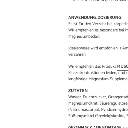
ANWENDUNG, DOSIERUNG
Es ist für den Verzehr bei körperl
Wir empfehlen es besonders bei 
Magnesiumbedarf.
Idealerweise wird empfohlen, 1 A
verzehren.
Wir empfehlen das
Produkt
MUSC
Muskelkontraktionen leiden, und 
langfristige Magnesium-Supplem
ZUTATEN
Wasser, Fruchtzucker, Orangensaf
Magnesiumcitrat, Säureregulatoren
(Natriumascorbat, Pyridoxinhydroc
Süßungsmittel (Steviolglykoside, 
GESCHMACK / DEMONTAGE
- 