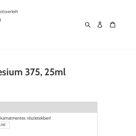
tsverleih
d
Suchen
Einloggen
Warenkorb
sium 375, 25ml
i kamatmentes részletekben!
INE