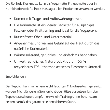
Produkt
Die Rollholz Korkmatte kann als Yogamatte, Fitnessmatte oder in
wird
Kombination mit Rollholz Massagerollen Produkten verwendet werden.
zum
Warenkorb
Kommt mit Trage- und Aufbewahrungstasche
hinzugefügt
Die Korkmatte ist ein idealer Begleiter für ausgiebiges
Faszien- oder Krafttraining und ideal für die Yogapraxis
Rutschfestes Ober- und Untermaterial
Angenehmes und warmes Gefühl auf der Haut durch das
natürliche Korkmaterial
Wärmeisolierend, geruchlos und einfach zu handhaben
Umweltfreundliches Naturprodukt durch 100 %
recycelbares TPE (
thermoplastisches Elastomer)
Unterteil
Empfehlungen:
Der Teppich kann mit einem leicht feuchten Mikrofasertuch gereinigt
werden. Nicht längerem Sonnenlicht oder Hitze aussetzen. Um den
Teppich zu schonen, empfehlen wir ein Training ohne Schuhe, am
besten barfuß, das garantiert einen sicheren Stand.