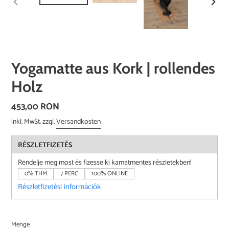
VORHERIGER
NÄCH
SCHIEBER
SCHI
Yogamatte aus Kork | rollendes
Holz
Normaler
453,00 RON
Preis
inkl. MwSt. zzgl.
Versandkosten
RÉSZLETFIZETÉS
Rendelje meg most és fizesse ki kamatmentes részletekben!
0% THM
7 PERC
100% ONLINE
Részletfizetési információk
Menge