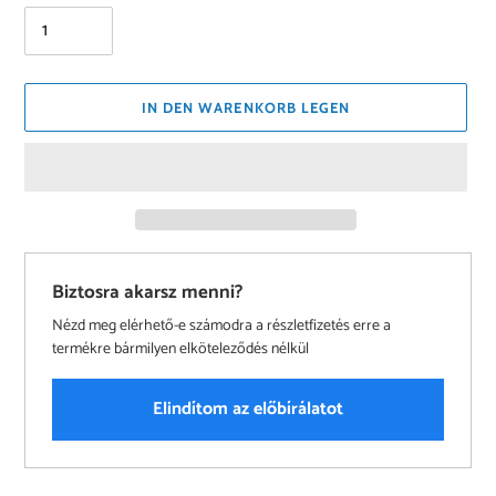
IN DEN WARENKORB LEGEN
Biztosra akarsz menni?
Nézd meg elérhető-e számodra a részletfizetés erre a
termékre bármilyen elköteleződés nélkül
Elindítom az előbírálatot