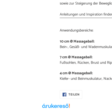
sowie zur Steigerung der Beweglic
Anleitungen und Inspiration find
Anwendungsbereiche:
10 cm Ø Massageball:
Bein-, Gesäß- und Wadenmuskula
7 cm Ø Massageball:
Fußsohlen, Rücken, Brust und Ri
4 cm Ø Massageball:
Kiefer- und Beinmuskulatur, Nac
AUF
TEILEN
FACEBOOK
TEILEN