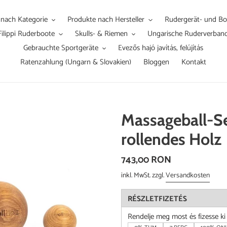
 nach Kategorie
Produkte nach Hersteller
Rudergerät- und Boo
Filippi Ruderboote
Skulls- & Riemen
Ungarische Ruderverban
Gebrauchte Sportgeräte
Evezős hajó javítás, felújítás
Ratenzahlung (Ungarn & Slovakien)
Bloggen
Kontakt
Massageball-Se
rollendes Holz
Normaler
743,00 RON
Preis
inkl. MwSt. zzgl.
Versandkosten
RÉSZLETFIZETÉS
Rendelje meg most és fizesse k