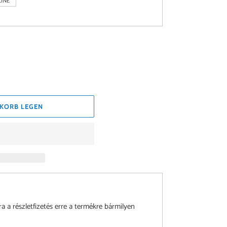
INE
KORB LEGEN
a részletfizetés erre a termékre bármilyen