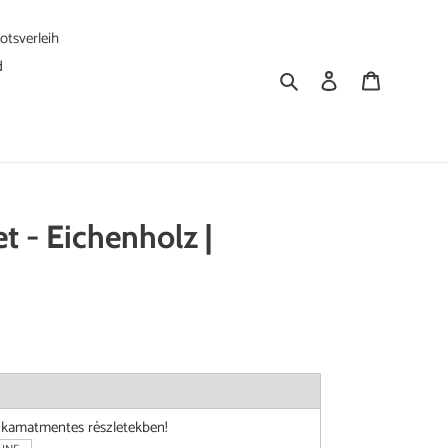
tsverleih
d
Suchen
Einloggen
Warenkorb
t - Eichenholz |
i kamatmentes részletekben!