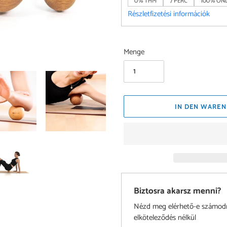
0% THM
7 PERC
100% ONL
Részletfizetési információk
Menge
IN DEN WAREN
Biztosra akarsz menni?
Nézd meg elérhető-e számodra 
elköteleződés nélkül