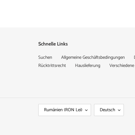
Schnelle Links
Suchen
Allgemeine Geschäftsbedingungen
Rücktrittsrecht
Hauslieferung
Verschieden
L
S
Rumänien (RON Lei)
Deutsch
A
P
N
R
D
A
/
C