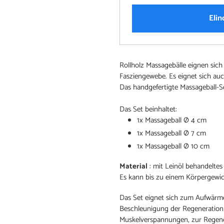
Elin
Produkt
Rollholz Massagebälle eignen sic
wird
Fasziengewebe. Es eignet sich au
zum
Das handgefertigte Massageball-Se
Warenkorb
hinzugefügt
Das Set beinhaltet:
1x Massageball Ø 4 cm
1x Massageball Ø 7 cm
1x Massageball Ø 10 cm
Material
: mit Leinöl behandeltes
Es kann bis zu einem Körpergewi
Das Set eignet sich zum Aufwärm
Beschleunigung der Regeneration
Muskelverspannungen, zur Regen