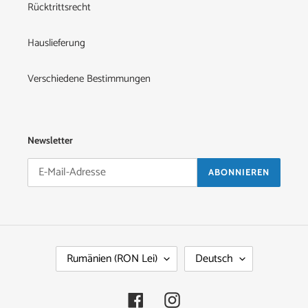
Rücktrittsrecht
Hauslieferung
Verschiedene Bestimmungen
Newsletter
ABONNIEREN
L
S
Rumänien (RON Lei)
Deutsch
A
P
N
R
D
A
Facebook
Instagram
/
C