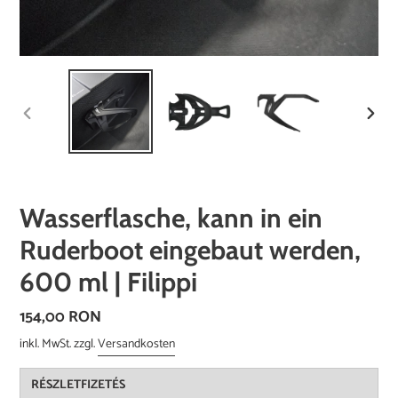
VORHERIGER
NÄCH
SCHIEBER
SCHI
Wasserflasche, kann in ein
Ruderboot eingebaut werden,
600 ml | Filippi
Normaler
154,00 RON
Preis
inkl. MwSt. zzgl.
Versandkosten
RÉSZLETFIZETÉS