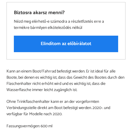
Biztosra akarsz menni?
Nézd meg elérhető-e számodra a részletfizetés erre a
termékre bármilyen elköteleződés nélkül
Elindítom az előbírálatot
Produkt
Kann an einem Boot/Fahrrad befestigt werden. Er ist ideal für alle
wird
Boote, bei denen es wichtig ist, dass das Gewicht des Bootes durch den
zum
Flaschenhalter nicht erhöht wird und es wichtig ist, dass die
Warenkorb
Wasserflasche immer leicht zugänglich ist.
hinzugefügt
Ohne Trinkflaschenhalter kann er an der vorgeformten
Verbindungsstelle direkt am Boot befestigt werden. 2020-. und
verfügbar für Modelle nach 2020.
Fassungsvermögen: 600 ml