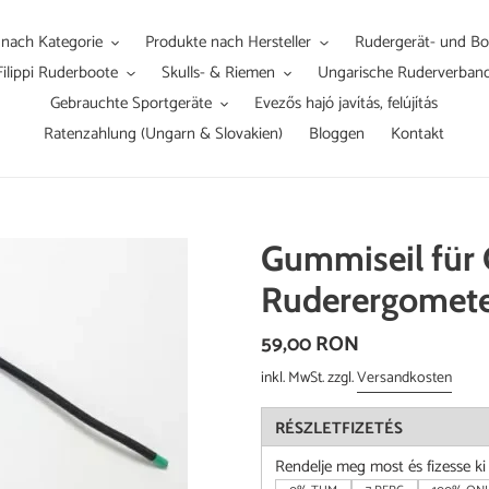
 nach Kategorie
Produkte nach Hersteller
Rudergerät- und Boo
Filippi Ruderboote
Skulls- & Riemen
Ungarische Ruderverban
Gebrauchte Sportgeräte
Evezős hajó javítás, felújítás
Ratenzahlung (Ungarn & Slovakien)
Bloggen
Kontakt
Gummiseil für
Ruderergomet
Normaler
59,00 RON
Preis
inkl. MwSt. zzgl.
Versandkosten
RÉSZLETFIZETÉS
Rendelje meg most és fizesse k