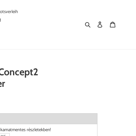
tsverleih
d
Suchen
Einloggen
Warenkorb
 Concept2
er
i kamatmentes részletekben!