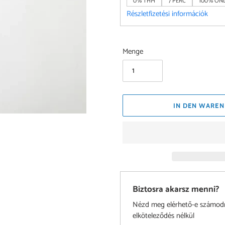
0% THM
7 PERC
100% ONL
Részletfizetési információk
Menge
IN DEN WAREN
Biztosra akarsz menni?
Nézd meg elérhető-e számodra 
elköteleződés nélkül