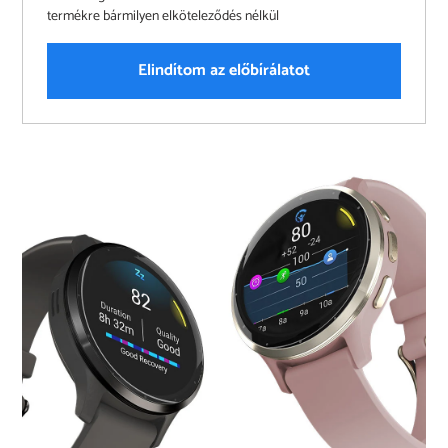
termékre bármilyen elköteleződés nélkül
Elindítom az előbírálatot
Produkt
wird
zum
Warenkorb
hinzugefügt