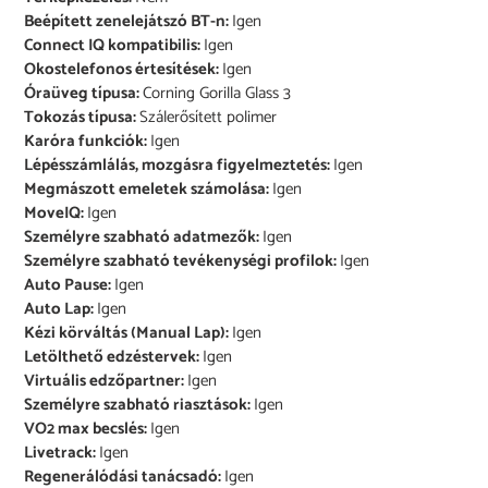
Beépített zenelejátszó BT-n:
Igen
Connect IQ kompatibilis:
Igen
Okostelefonos értesítések:
Igen
Óraüveg típusa:
Corning Gorilla Glass 3
Tokozás típusa:
Szálerősített polimer
Karóra funkciók:
Igen
Lépésszámlálás, mozgásra figyelmeztetés:
Igen
Megmászott emeletek számolása:
Igen
MoveIQ:
Igen
Személyre szabható adatmezők:
Igen
Személyre szabható tevékenységi profilok:
Igen
Auto Pause:
Igen
Auto Lap:
Igen
Kézi körváltás (Manual Lap):
Igen
Letölthető edzéstervek:
Igen
Virtuális edzőpartner:
Igen
Személyre szabható riasztások:
Igen
VO2 max becslés:
Igen
Livetrack:
Igen
Regenerálódási tanácsadó:
Igen