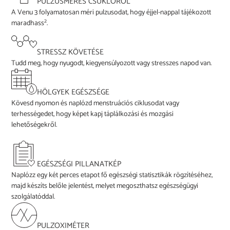
PULZUSMÉRÉS CSUKLÓRÓL
A Venu 3 folyamatosan méri pulzusodat, hogy éjjel-nappal tájékozott
2
maradhass
.
STRESSZ KÖVETÉSE
Tudd meg, hogy nyugodt, kiegyensúlyozott vagy stresszes napod van.
HÖLGYEK EGÉSZSÉGE
Kövesd nyomon és naplózd menstruációs ciklusodat vagy
terhességedet, hogy képet kapj táplálkozási és mozgási
lehetőségekről.
EGÉSZSÉGI PILLANATKÉP
Naplózz egy két perces etapot fő egészségi statisztikák rögzítéséhez,
majd készíts belőle jelentést, melyet megoszthatsz egészségügyi
szolgálatóddal.
PULZOXIMÉTER