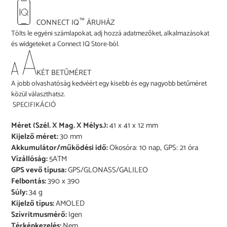
™
CONNECT IQ
ÁRUHÁZ
Tölts le egyéni számlapokat, adj hozzá adatmezőket, alkalmazásokat
és widgeteket a Connect IQ Store-ból.
KÉT BETŰMÉRET
A jobb olvashatóság kedvéért egy kisebb és egy nagyobb betűméret
közül választhatsz.
SPECIFIKÁCIÓ
Méret (Szél. X Mag. X Mélys.):
41 x 41 x 12 mm
Kijelző méret:
30 mm
Akkumulátor/működési idő:
Okosóra: 10 nap, GPS: 21 óra
Vízállóság:
5ATM
GPS vevő típusa:
GPS/GLONASS/GALILEO
Felbontás:
390 x 390
Súly:
34 g
Kijelző típus:
AMOLED
Szívritmusmérő:
Igen
Térképkezelés:
Nem