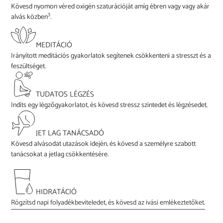
Kövesd nyomon véred oxigén szaturációját amíg ébren vagy vagy akár
3
alvás közben
.
MEDITÁCIÓ
Irányított meditációs gyakorlatok segítenek csökkenteni a stresszt és a
feszültséget.
TUDATOS LÉGZÉS
Indíts egy légzőgyakorlatot, és kövesd stressz szintedet és légzésedet.
JET LAG TANÁCSADÓ
Kövesd alvásodat utazások idején, és kövesd a személyre szabott
tanácsokat a jetlag csökkentésére.
HIDRATÁCIÓ
Rögzítsd napi folyadékbeviteledet, és kövesd az ivási emlékeztetőket.