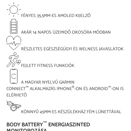
FÉNYES 35,5MM-ES AMOLED KIJELZŐ
AKÁR 14 NAPOS ÜZEMIDŐ OKOSÓRA MÓDBAN
RÉSZLETES EGÉSZSÉGÜGYI ÉS WELNESS JAVASLATOK
FEJLETT FITNESS FUNKCIÓK
A MAGYAR NYELVŰ GARMIN
™
®
™
CONNECT
ALKALMAZÁS IPHONE
-ON ÉS ANDROID
-ON IS
ELÉRHETŐ
KÖNNYŰ 45MM-ES KÉSZÜLÉKHÁZ FÉM LÜNETTÁVAL
™
BODY BATTERY
ENERGIASZINTED
MONITOROZÁSA