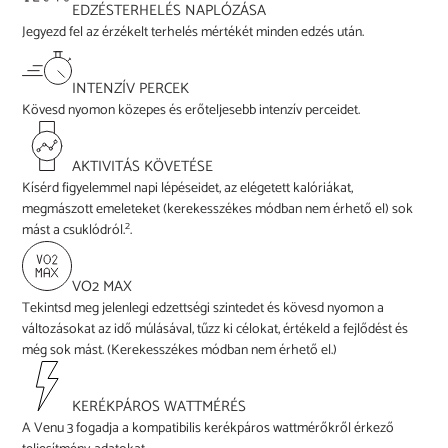
EDZÉSTERHELÉS NAPLÓZÁSA
Jegyezd fel az érzékelt terhelés mértékét minden edzés után.
INTENZÍV PERCEK
Kövesd nyomon közepes és erőteljesebb intenzív perceidet.
AKTIVITÁS KÖVETÉSE
Kísérd figyelemmel napi lépéseidet, az elégetett kalóriákat,
megmászott emeleteket (kerekesszékes módban nem érhető el) sok
2
mást a csuklódról.
.
VO2 MAX
Tekintsd meg jelenlegi edzettségi szintedet és kövesd nyomon a
változásokat az idő múlásával, tűzz ki célokat, értékeld a fejlődést és
még sok mást. (Kerekesszékes módban nem érhető el.)
KERÉKPÁROS WATTMÉRÉS
A Venu 3 fogadja a kompatibilis kerékpáros wattmérőkről érkező