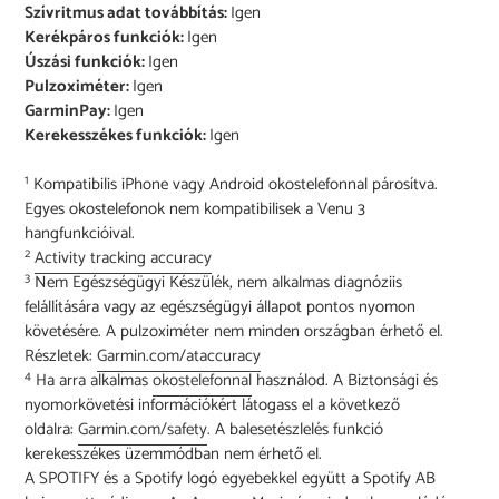
Szívritmus adat továbbítás:
Igen
Kerékpáros funkciók:
Igen
Úszási funkciók:
Igen
Pulzoximéter:
Igen
GarminPay:
Igen
Kerekesszékes funkciók:
Igen
1
Kompatibilis iPhone vagy Android okostelefonnal párosítva.
Egyes okostelefonok nem kompatibilisek a Venu 3
hangfunkcióival.
2
Activity tracking accuracy
3
Nem Egészségügyi Készülék, nem alkalmas diagnóziis
felállítására vagy az egészségügyi állapot pontos nyomon
követésére. A pulzoximéter nem minden országban érhető el.
Részletek:
Garmin.com/ataccuracy
4
Ha arra alkalmas
okostelefonnal
használod. A Biztonsági és
nyomorkövetési információkért látogass el a következő
oldalra:
Garmin.com/safety
. A balesetészlelés funkció
kerekesszékes üzemmódban nem érhető el.
A SPOTIFY és a Spotify logó egyebekkel együtt a Spotify AB