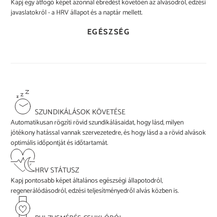
Kapj egy átfogó képet azonnal ébredést követően az alvásodról, edzési
javaslatokról - a HRV állapot és a naptár mellett.
EGÉSZSÉG
SZUNDIKÁLÁSOK KÖVETÉSE
Automatikusan rögzíti rövid szundikálásaidat, hogy lásd, milyen
jótékony hatással vannak szervezetedre, és hogy lásd a a rövid alvások
optimális időpontját és időtartamát.
HRV STÁTUSZ
Kapj pontosabb képet általános egészségi állapotodról,
regenerálódásodról, edzési teljesítményedről alvás közben is.