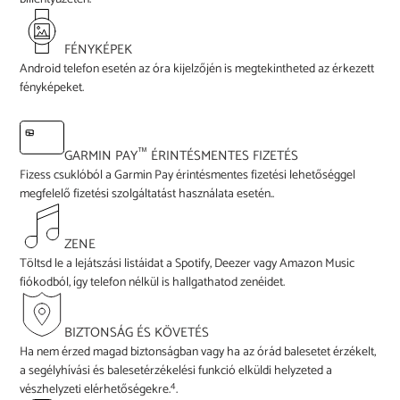
FÉNYKÉPEK
Android telefon esetén az óra kijelzőjén is megtekintheted az érkezett
fényképeket.
™
GARMIN PAY
ÉRINTÉSMENTES FIZETÉS
Fizess csuklóból a Garmin Pay érintésmentes fizetési lehetőséggel
megfelelő fizetési szolgáltatást használata esetén..
ZENE
Töltsd le a lejátszási listáidat a Spotify, Deezer vagy Amazon Music
fiókodból, így telefon nélkül is hallgathatod zenéidet.
BIZTONSÁG ÉS KÖVETÉS
Ha nem érzed magad biztonságban vagy ha az órád balesetet érzékelt,
a segélyhívási és balesetérzékelési funkció elküldi helyzeted a
4
vészhelyzeti elérhetőségekre.
.