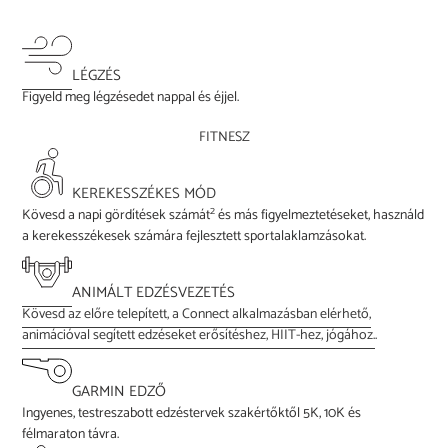
LÉGZÉS
Figyeld meg légzésedet nappal és éjjel.
FITNESZ
KEREKESSZÉKES MÓD
2
Kövesd a napi gördítések számát
és más figyelmeztetéseket, használd
a kerekesszékesek számára fejlesztett sportalaklamzásokat.
ANIMÁLT EDZÉSVEZETÉS
Kövesd az előre telepített, a Connect alkalmazásban elérhető,
animációval segített edzéseket erősítéshez, HIIT-hez, jógához.
.
GARMIN EDZŐ
Ingyenes, testreszabott edzéstervek szakértőktől 5K, 10K és
félmaraton távra.