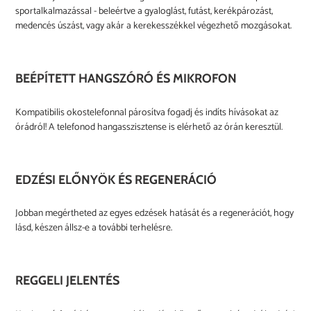
sportalkalmazással - beleértve a gyaloglást, futást, kerékpározást,
medencés úszást, vagy akár a kerekesszékkel végezhető mozgásokat.
BEÉPÍTETT HANGSZÓRÓ ÉS MIKROFON
Kompatibilis okostelefonnal párosítva fogadj és indíts hívásokat az
órádról! A telefonod hangasszisztense is elérhető az órán keresztül.
EDZÉSI ELŐNYÖK ÉS REGENERÁCIÓ
Jobban megértheted az egyes edzések hatását és a regenerációt, hogy
lásd, készen állsz-e a további terhelésre.
REGGELI JELENTÉS