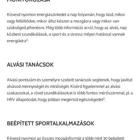
Kövesd nyomon energiaszintedet a nap folyamán, hogy lásd, mikor
vagy feltöltődve, mikor állsz készen a mozgásra vagy mikor van
szükséged pihenésre. Még több információ arról, hogy az alvás, nap
közbeni szundikálások, a sport és a stressz milyen hatással vannak
2
energiádra
.
ALVÁSI TANÁCSOK
Alvási pontszám és személyre szabott tanácsok segítenek, hogy javítsd
alvásod mennyiségét és minőségét. Kísérd figyelemmel az alvási
szakaszokat, a rövid szundikálásokat is több fontos mérőszámmal, pl. a
2
HRV állapotodat, hogy jobban megértsd egészségedet
.
BEÉPÍTETT SPORTALKALMAZÁSOK
Kövesd nyomon az összes mozgásformát a több mint 30 beépített