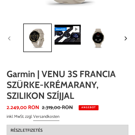
VORHERIGER
NÄCH
SCHIEBER
SCHI
Garmin | VENU 3S FRANCIA
SZÜRKE-KRÉMARANY,
SZILIKON SZÍJJAL
Sonderpreis
2.249,00 RON
Normaler
2.319,00 RON
ANGEBOT
Preis
inkl. MwSt. zzgl.
Versandkosten
RÉSZLETFIZETÉS