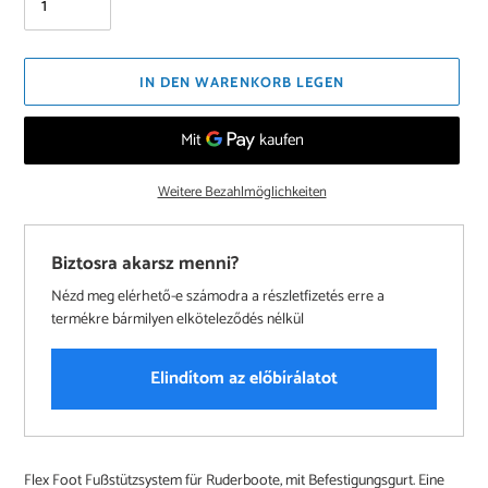
IN DEN WARENKORB LEGEN
Weitere Bezahlmöglichkeiten
Biztosra akarsz menni?
Nézd meg elérhető-e számodra a részletfizetés erre a
termékre bármilyen elköteleződés nélkül
Elindítom az előbírálatot
Produkt
Flex Foot Fußstützsystem für Ruderboote, mit Befestigungsgurt. Eine
wird