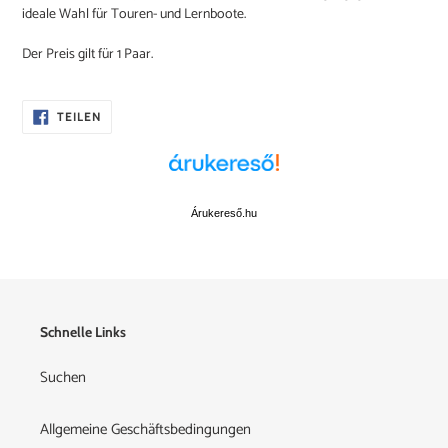
ideale Wahl für Touren- und Lernboote.
zum
Warenkorb
Der Preis gilt für 1 Paar.
hinzugefügt
AUF
TEILEN
FACEBOOK
TEILEN
Árukereső.hu
Schnelle Links
Suchen
Allgemeine Geschäftsbedingungen