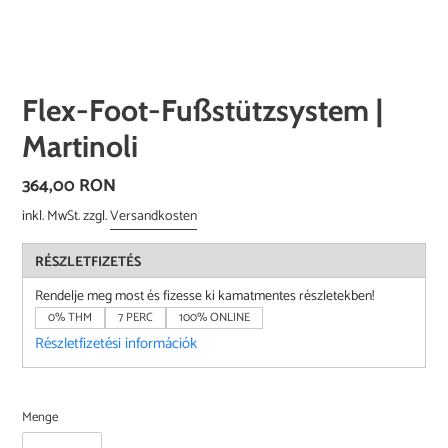
Flex-Foot-Fußstützsystem |
Martinoli
Normaler
364,00 RON
Preis
inkl. MwSt. zzgl.
Versandkosten
RÉSZLETFIZETÉS
Rendelje meg most és fizesse ki kamatmentes részletekben!
0% THM
7 PERC
100% ONLINE
Részletfizetési információk
Menge