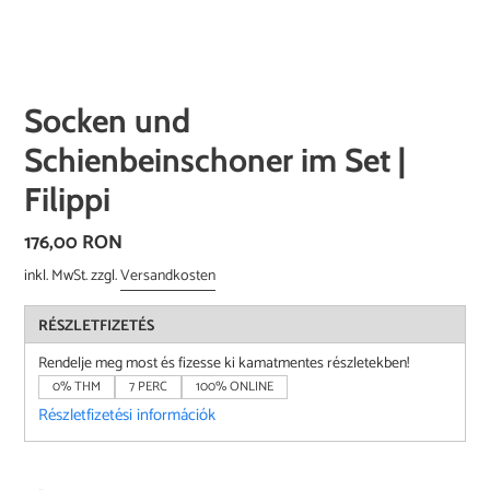
Socken und
Schienbeinschoner im Set |
Filippi
Normaler
176,00 RON
Preis
inkl. MwSt. zzgl.
Versandkosten
RÉSZLETFIZETÉS
Rendelje meg most és fizesse ki kamatmentes részletekben!
0% THM
7 PERC
100% ONLINE
Részletfizetési információk