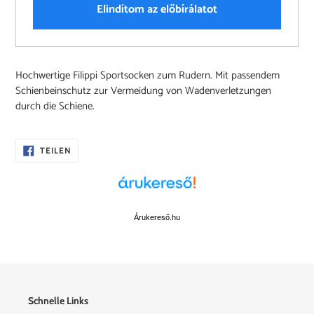
Elindítom az előbírálatot
Produkt
Hochwertige Filippi Sportsocken zum Rudern. Mit passendem
wird
Schienbeinschutz zur Vermeidung von Wadenverletzungen
zum
durch die Schiene.
Warenkorb
hinzugefügt
AUF
TEILEN
FACEBOOK
TEILEN
Árukereső.hu
Schnelle Links