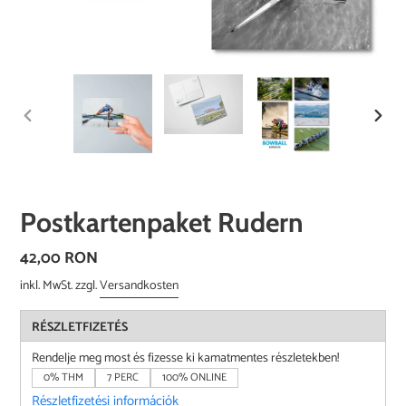
VORHERIGER
NÄCH
SCHIEBER
SCHI
Postkartenpaket Rudern
Normaler
42,00 RON
Preis
inkl. MwSt. zzgl.
Versandkosten
RÉSZLETFIZETÉS
Rendelje meg most és fizesse ki kamatmentes részletekben!
0% THM
7 PERC
100% ONLINE
Részletfizetési információk