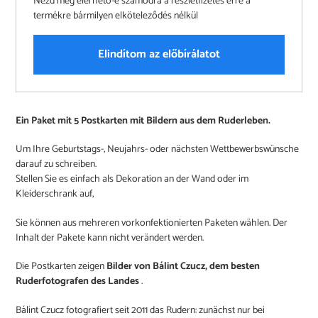
Nézd meg elérhető-e számodra a részletfizetés erre a
termékre bármilyen elköteleződés nélkül
Elindítom az előbírálatot
Produkt
Ein Paket mit 5 Postkarten mit Bildern aus dem Ruderleben.
wird
zum
Um Ihre Geburtstags-, Neujahrs- oder nächsten Wettbewerbswünsche
Warenkorb
darauf zu schreiben.
hinzugefügt
Stellen Sie es einfach als Dekoration an der Wand oder im
Kleiderschrank auf,
Sie können aus mehreren vorkonfektionierten Paketen wählen. Der
Inhalt der Pakete kann nicht verändert werden.
Die Postkarten zeigen
Bilder von Bálint Czucz, dem besten
Ruderfotografen des Landes
.
Bálint Czucz fotografiert seit 2011 das Rudern: zunächst nur bei