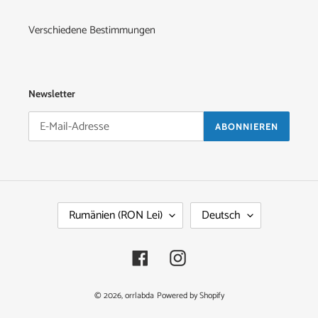
Verschiedene Bestimmungen
Newsletter
ABONNIEREN
L
S
Rumänien (RON Lei)
Deutsch
A
P
N
R
D
A
Facebook
Instagram
/
C
R
H
E
E
© 2026,
orrlabda
Powered by Shopify
G
I