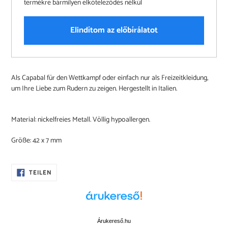
termékre bármilyen elköteleződés nélkül
Elindítom az előbírálatot
Produkt
Als Capabal für den Wettkampf oder einfach nur als Freizeitkleidung,
wird
um Ihre Liebe zum Rudern zu zeigen. Hergestellt in Italien.
zum
Warenkorb
hinzugefügt
Material: nickelfreies Metall. Völlig hypoallergen.
Größe: 42 x 7 mm
AUF
TEILEN
FACEBOOK
TEILEN
Árukereső.hu