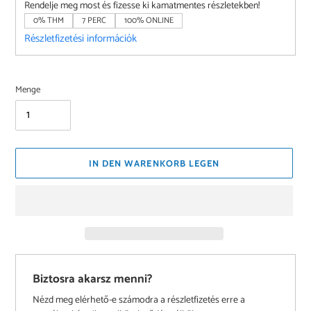
Rendelje meg most és fizesse ki kamatmentes részletekben!
0% THM
7 PERC
100% ONLINE
Részletfizetési információk
Menge
IN DEN WARENKORB LEGEN
Biztosra akarsz menni?
Nézd meg elérhető-e számodra a részletfizetés erre a