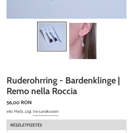
Ruderohrring - Bardenklinge |
Remo nella Roccia
Normaler
56,00 RON
Preis
inkl. MwSt. zzgl.
Versandkosten
RÉSZLETFIZETÉS