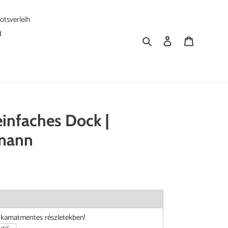
tsverleih
d
Suchen
Einloggen
Warenkorb
infaches Dock |
rmann
i kamatmentes részletekben!