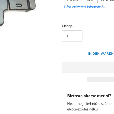
0% THM
7 PERC
100% ONL
Részletfizetési információk
Menge
IN DEN WAREN
Biztosra akarsz menni?
Nézd meg elérhető-e számodra 
elköteleződés nélkül