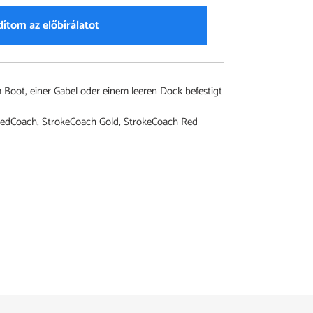
dítom az előbírálatot
 Boot, einer Gabel oder einem leeren Dock befestigt
eedCoach, StrokeCoach Gold, StrokeCoach Red