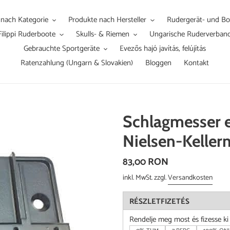
 nach Kategorie
Produkte nach Hersteller
Rudergerät- und Boo
Filippi Ruderboote
Skulls- & Riemen
Ungarische Ruderverban
Gebrauchte Sportgeräte
Evezős hajó javítás, felújítás
Ratenzahlung (Ungarn & Slovakien)
Bloggen
Kontakt
Schlagmesser e
Nielsen-Kelle
Normaler
83,00 RON
Preis
inkl. MwSt. zzgl.
Versandkosten
RÉSZLETFIZETÉS
Rendelje meg most és fizesse k