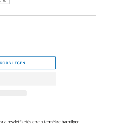
INE
KORB LEGEN
a részletfizetés erre a termékre bármilyen