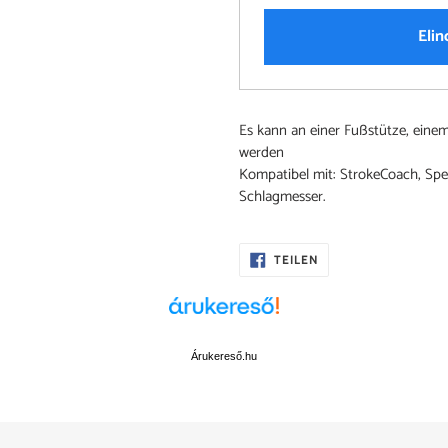
Elin
Produkt
Es kann an einer Fußstütze, einem
wird
werden
zum
Kompatibel mit: StrokeCoach, Sp
Warenkorb
Schlagmesser.
hinzugefügt
AUF
TEILEN
FACEBOOK
TEILEN
Árukereső.hu