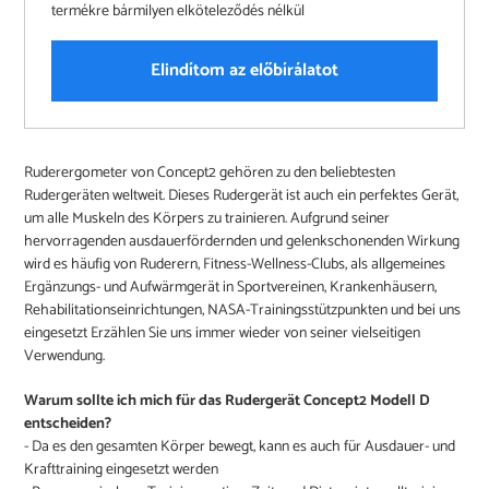
termékre bármilyen elköteleződés nélkül
Elindítom az előbírálatot
Produkt
Ruderergometer von Concept2 gehören zu den beliebtesten
wird
Rudergeräten weltweit. Dieses Rudergerät ist auch ein perfektes Gerät,
zum
um alle Muskeln des Körpers zu trainieren. Aufgrund seiner
Warenkorb
hervorragenden ausdauerfördernden und gelenkschonenden Wirkung
hinzugefügt
wird es häufig von Ruderern, Fitness-Wellness-Clubs, als allgemeines
Ergänzungs- und Aufwärmgerät in Sportvereinen, Krankenhäusern,
Rehabilitationseinrichtungen, NASA-Trainingsstützpunkten und bei uns
eingesetzt Erzählen Sie uns immer wieder von seiner vielseitigen
Verwendung.
Warum sollte ich mich für das Rudergerät Concept2 Modell D
entscheiden?
- Da es den gesamten Körper bewegt, kann es auch für Ausdauer- und
Krafttraining eingesetzt werden