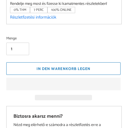
Rendelje meg most és fizesse ki kamatmentes részletekben!
0% THM
7 PERC
100% ONLINE
Részletfizetési információk
Menge
IN DEN WARENKORB LEGEN
Biztosra akarsz menni?
Nézd meg elérhető-e számodra a részletfizetés erre a