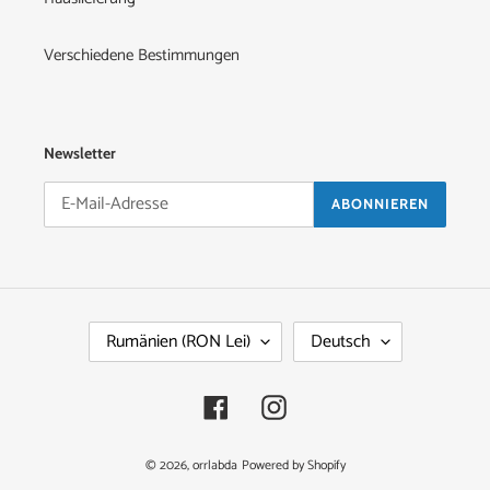
Verschiedene Bestimmungen
Newsletter
ABONNIEREN
L
S
Rumänien (RON Lei)
Deutsch
A
P
N
R
D
A
Facebook
Instagram
/
C
R
H
E
E
© 2026,
orrlabda
Powered by Shopify
G