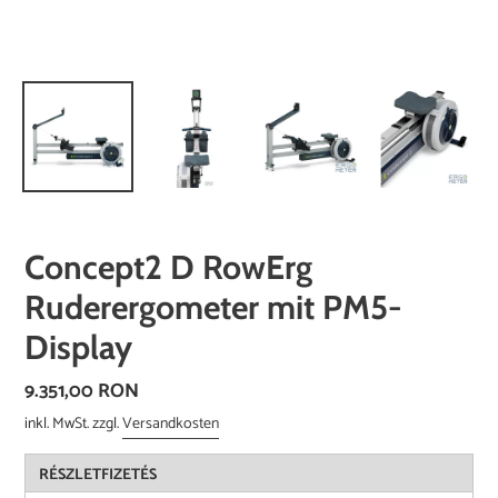
Concept2 D RowErg
Ruderergometer mit PM5-
Display
Normaler
9.351,00 RON
Preis
inkl. MwSt. zzgl.
Versandkosten
RÉSZLETFIZETÉS