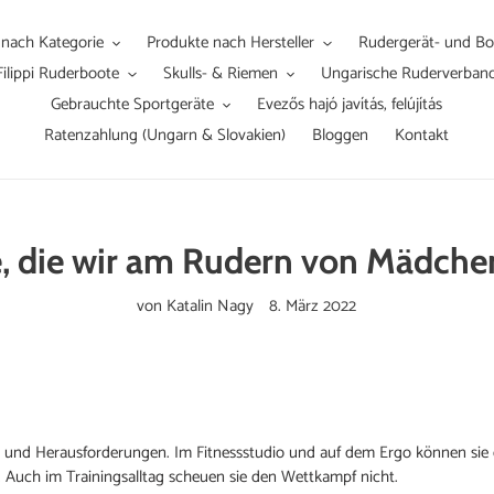
 nach Kategorie
Produkte nach Hersteller
Rudergerät- und Boo
Filippi Ruderboote
Skulls- & Riemen
Ungarische Ruderverban
Gebrauchte Sportgeräte
Evezős hajó javítás, felújítás
Ratenzahlung (Ungarn & Slovakien)
Bloggen
Kontakt
, die wir am Rudern von Mädche
von Katalin Nagy
8. März 2022
 und Herausforderungen. Im Fitnessstudio und auf dem Ergo können sie d
. Auch im Trainingsalltag scheuen sie den Wettkampf nicht.