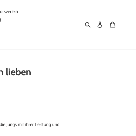
tsverleih
d
Suchen
Einloggen
Warenkorb
n lieben
ie Jungs mit ihrer Leistung und